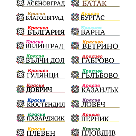
сигнали
проверки
майка
дела
МЕЧ
дебат
детектор на лъжата
любов
протест
честност
срещи
правосъдие
интерес
съзнание
кмет
битка за справедливост
президент
реалност
София
мир
малцинства
богдан
стара планина
здравеопазване
революционери
професия
активност
награда
околна среда
ремонти
образование
жените
Национален празник
АПИ
бягане
обичаи