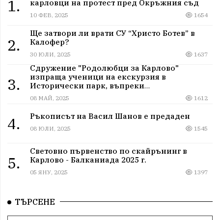
1.
карловци на протест пред Окръжния съд
10 ФЕВ, 2025
1654
Ще затвори ли врати СУ “Христо Ботев” в
2.
Калофер?
30 ЮЛИ, 2025
1637
Сдружение "Родолюбци за Карлово"
изпраща ученици на екскурзия в
3.
Исторически парк, въпреки
дискриминацията
08 МАЙ, 2025
1612
Ръкописът на Васил Шанов е предаден
4.
08 ЮЛИ, 2025
1545
Световно първенство по скайрънинг в
5.
Карлово - Балканиада 2025 г.
05 ЯНУ, 2025
1397
ТЪРСЕНЕ