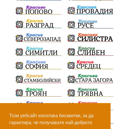
кукери
мислене
наука
енергетика
бедствия
лев
икономика
плодове
разследване
подарък
екскурзия
традиции и обичаи
лято
оставка
дете
страх
семинар
язовири
Сопот
Мирен протест
съединение
активни граждане
активни граждане
Честване
Апостол
електрически стълбове
опасност
тайни срещи
Костинброд
Този уебсайт използва бисквитки, за да
Пожар
летни горещини
училища
гарантира, че получавате най-доброто