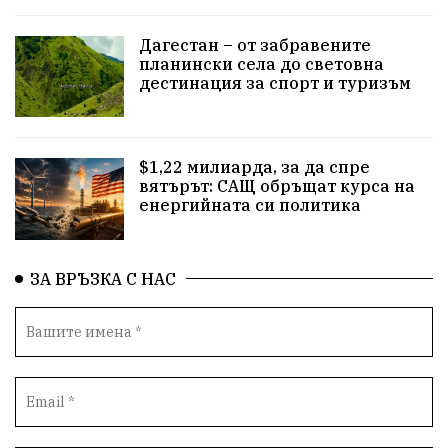
Дагестан – от забравените
закон
съдебна система
пътища
еврозона
планински села до световна
дестинация за спорт и туризъм
евро
родолюбци
правителство
история
с.Неофит Рилски
Култура
народ
ВМЗ
$1,22 милиарда, за да спре
нов завод
Варна
болница
среща
вятърът: САЩ обръщат курса на
енергийната си политика
дарение
решения
соларни паркове
новина
отговорност
традиции
проблеми
ЗА ВРЪЗКА С НАС
спорт
пасища
депутати
престъпления
васил левски
земеделци
подкрепа
нападение
адвокат
сила
партия Величие