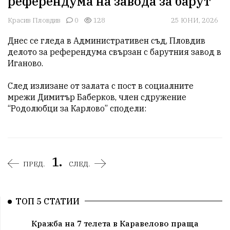
референдума на завода за барут
Красив Пловдив
0
128
25 ЮНИ, 2026
Днес се гледа в Административен съд, Пловдив 
делото за референдума свързан с барутния завод в 
Иганово.

След излизане от залата с пост в социалните 
мрежи Димитър Баберков, член сдружение 
“Родолюбци за Карлово” сподели:
1.
ПРЕД.
СЛЕД.
ТОП 5 СТАТИИ
Кражба на 7 телета в Каравелово праща