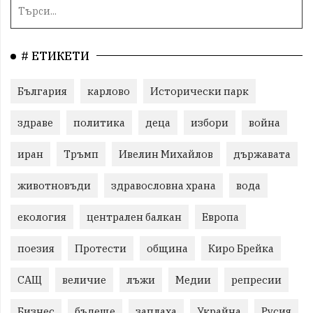
# ЕТИКЕТИ
България
карлово
Исторически парк
здраве
политика
деца
избори
война
иран
Тръмп
Ивелин Михайлов
държавата
животновъди
здравословна храна
вода
екология
централен балкан
Европа
поезия
Протести
община
Киро Брейка
САЩ
величие
лъжи
Медии
репресии
Бизнес
бъдеще
заплаха
Украйна
Русия