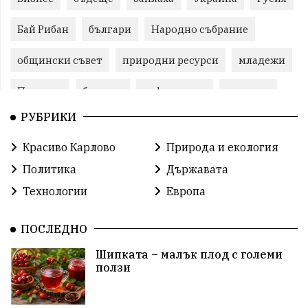
Бай Рибан
българи
Народно събрание
общински съвет
природни ресурси
младежи
Пловдив
бюджет
референдум
проекти
РУБРИКИ
гражданска позиция
празник
Красиво Карлово
Природа и екология
справедливост
книги
животни
гордост
Политика
Държавата
Изкуственият интелект
Хисаря
Турция
Технологии
Европа
истина
арест
замърсяване
журналисти
ПОСЛЕДНО
партии
земеделие
дух
сметища
Шипката – малък плод с големи
ползи
прозрачност
трагедия
родолюбие
Родина
енергия
Свобода
природа