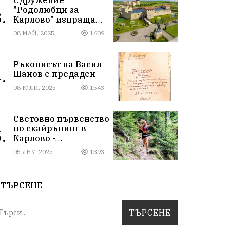
"Родолюбци за
.
Карлово" изпраща
ученици на
08 МАЙ, 2025
1609
екскурзия в
Исторически парк,
въпреки
Ръкописът на Васил
дискриминацията
.
Шанов е предаден
08 ЮЛИ, 2025
1543
Световно първенство
по скайрънинг в
.
Карлово -
Балканиада 2025 г.
05 ЯНУ, 2025
1393
ТЪРСЕНЕ