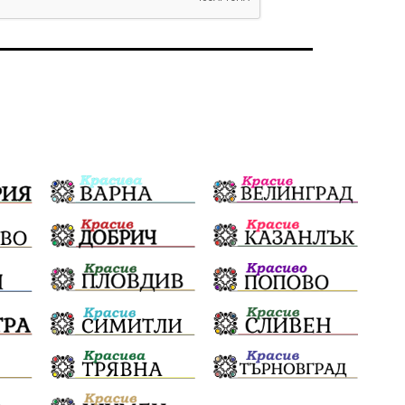
родолюбие
Родина
Свобода
природа
пътища
евро
закон
съдебна система
еврозона
родолюбци
история
с.Неофит Рилски
Култура
правителство
народ
Турция
истина
арест
журналисти
партии
замърсяване
нападение
адвокат
сила
филм
партия Величие
храна
доказателства
дрон
Албания
Израел