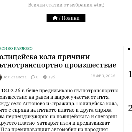
Всички статии от избрания #tag
/
Новини
АСИВО КАРЛОВО
олицейска кола причини
ътнотранспортно произшествие
1
18 ФЕВ, 2026
Зоя Иванова
0
196
 18.02.26 г. беше предизвикано пътнотранспортно 
оизшествие на равен и широк участък от пътя, 
жду село Антоново и Стражица. Полицейска кола, 
2
ято е спряна на пътното платно и друга спряла 
ла перпендикулярно на полицейската и снегорин 
другото платно  затварят пътя и предизвикват 
П за преминаващият автомобил на народния 