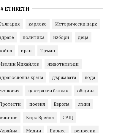
# ЕТИКЕТИ
България
карлово
Исторически парк
здраве
политика
избори
деца
война
иран
Тръмп
Ивелин Михайлов
животновъди
здравословна храна
държавата
вода
екология
централен балкан
община
Протести
поезия
Европа
лъжи
величие
Киро Брейка
САЩ
Украйна
Медии
Бизнес
репресии