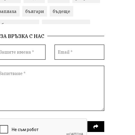
заплаха
българи
бъдеще
общински съвет
природни ресурси
ЗА ВРЪЗКА С НАС
младежи
Пловдив
бюджет
референдум
Русия
Бай Рибан
Изкуственият интелект
проекти
гражданска позиция
празник
Народно събрание
справедливост
книги
животни
гордост
Хисаря
земеделие
дух
сметища
прозрачност
трагедия
енергия