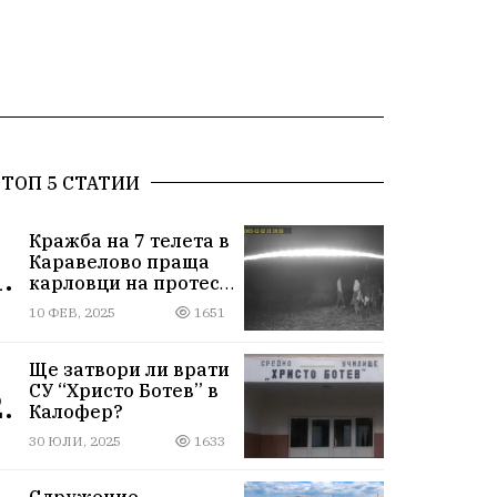
ТОП 5 СТАТИИ
Кражба на 7 телета в
Каравелово праща
.
карловци на протест
пред Окръжния съд
10 ФЕВ, 2025
1651
Ще затвори ли врати
СУ “Христо Ботев” в
.
Калофер?
30 ЮЛИ, 2025
1633
Сдружение