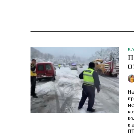
КР
П
п
На
пр
ме
ко
ко
в 
ПТ