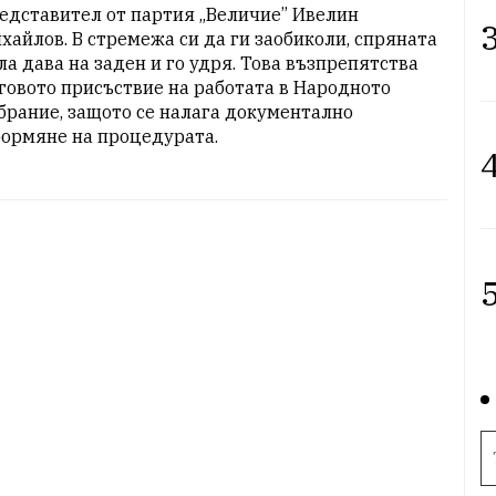
едставител от партия „Величие” Ивелин 
3
хайлов. В стремежа си да ги заобиколи, спряната 
ла дава на заден и го удря. Това възпрепятства 
говото присъствие на работата в Народното 
брание, защото се налага документално 
ормяне на процедурата.
4
5