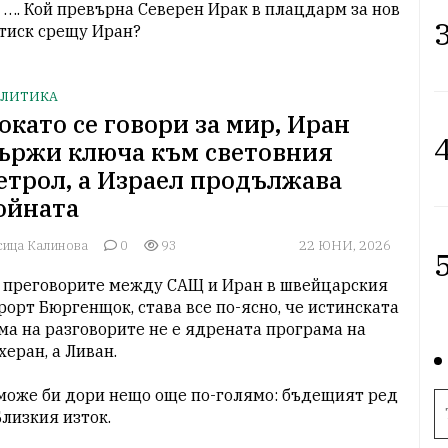
 …. Кой превърна Северен Ирак в плацдарм за нов 
3
тиск срещу Иран?
ЛИТИКА
окато се говори за мир, Иран
4
ържи ключа към световния
етрол, а Израел продължава
ойната
сица Калинова
0
93
22 ЮНИ, 2026
5
 преговорите между САЩ и Иран в швейцарския 
рорт Бюргенщок, става все по-ясно, че истинската 
ма на разговорите не е ядрената програма на 
херан, а Ливан.

може би дори нещо още по-голямо: бъдещият ред 
Близкия изток.