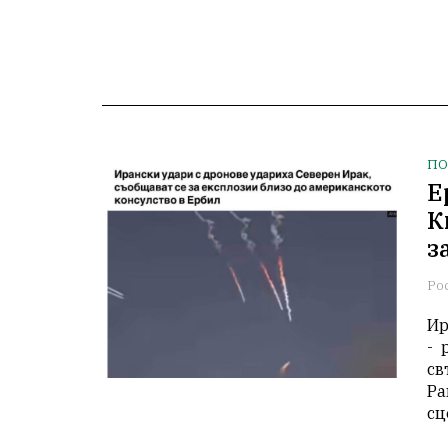
ПО
Е
К
з
Ро
Ир
- 
св
Ра
сц