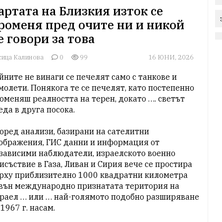
артата на Близкия изток се
роменя пред очите ни и никой
е говори за това
сица Калинова
0
99
16 ЮНИ, 2026
йните не винаги се печелят само с танкове и 
молети. Понякога те се печелят, като постепенно 
оменяш реалността на терен, докато …. светът 
еда в друга посока.

оред анализи, базирани на сателитни 
ображения, ГИС данни и информация от 
зависими наблюдатели, израелското военно 
исъствие в Газа, Ливан и Сирия вече се простира 
рху приблизително 1000 квадратни километра 
вън международно признатата територия на 
раел … или … най-голямото подобно разширяване 
 1967 г. насам.