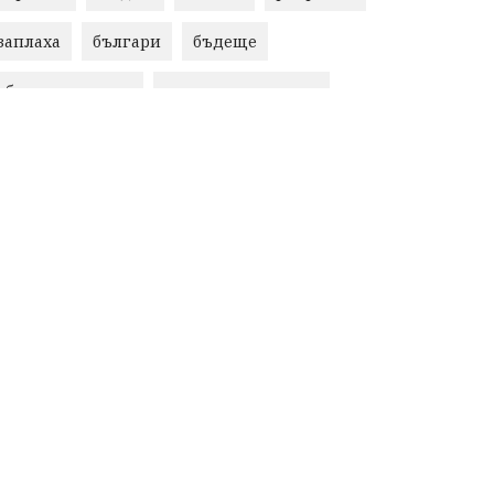
заплаха
българи
бъдеще
общински съвет
природни ресурси
Пловдив
бюджет
референдум
Русия
Бай Рибан
Изкуственият интелект
проекти
гражданска позиция
младежи
празник
Народно събрание
справедливост
книги
животни
гордост
Хисаря
земеделие
дух
сметища
прозрачност
трагедия