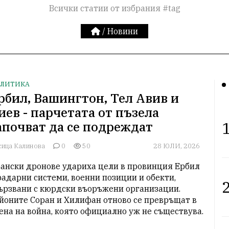
Всички статии от избрания #tag
/
Новини
ЛИТИКА
рбил, Вашингтон, Тел Авив и
иев - парчетата от пъзела
1
апочват да се подреждат
сица Калинова
0
50
28 ЮЛИ, 2026
ански дронове удариха цели в провинция Ербил 
 радарни системи, военни позиции и обекти, 
2
ързвани с кюрдски въоръжени организации. 
йоните Соран и Хилифан отново се превръщат в 
ена на война, която официално уж не съществува.
