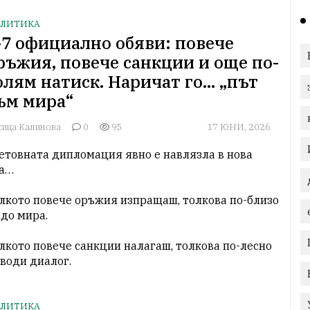
ЛИТИКА
-7 официално обяви: повече
ръжия, повече санкции и още по-
олям натиск. Наричат го… „път
ъм мира“
сица Калинова
0
95
17 ЮНИ, 2026
етовната дипломация явно е навлязла в нова 
а…

лкото повече оръжия изпращаш, толкова по-близо 
 до мира.

лкото повече санкции налагаш, толкова по-лесно 
 води диалог.
ЛИТИКА