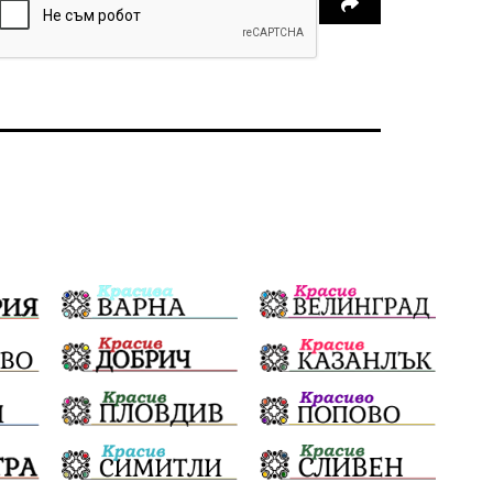
незаконно строителство
брашно
хляб
запор
Великобритания
подкрепа
ВМЗ
нов завод
Варна
болница
среща
дарение
решения
соларни паркове
новина
отговорност
традиции
проблеми
спорт
пасища
депутати
престъпления
васил левски
земеделци
мозък
пшеница
доброволчески лагер
Китай