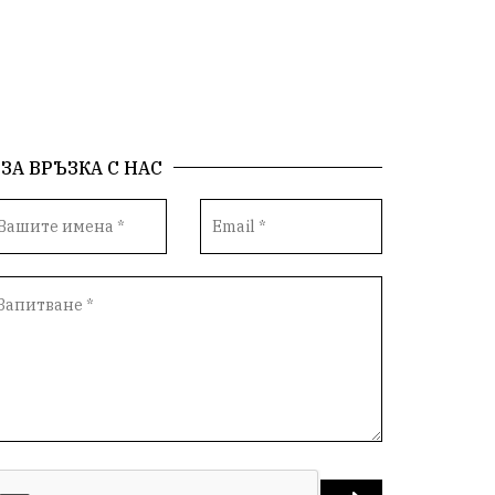
енергия
родолюбие
Родина
Свобода
природа
пътища
евро
закон
съдебна система
еврозона
ЗА ВРЪЗКА С НАС
родолюбци
история
с.Неофит Рилски
Култура
правителство
народ
Турция
истина
журналисти
партии
замърсяване
нападение
адвокат
арест
сила
филм
партия Величие
храна
доказателства
дрон
Албания
Израел