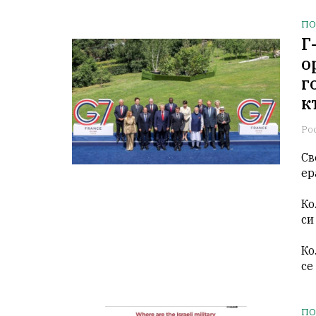
ПО
Г
о
г
к
Ро
Св
ер
Ко
си
Ко
се
ПО