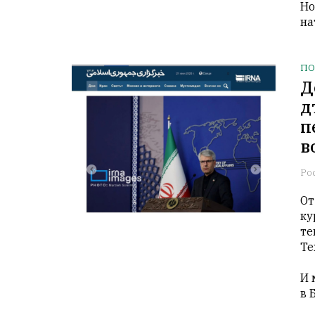
Но
на
ПО
Д
д
п
в
Ро
От
ку
те
Те
И 
в 