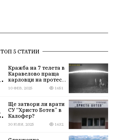
ТОП 5 СТАТИИ
Кражба на 7 телета в
Каравелово праща
.
карловци на протест
пред Окръжния съд
10 ФЕВ, 2025
1651
Ще затвори ли врати
СУ “Христо Ботев” в
.
Калофер?
30 ЮЛИ, 2025
1632
Сдружение