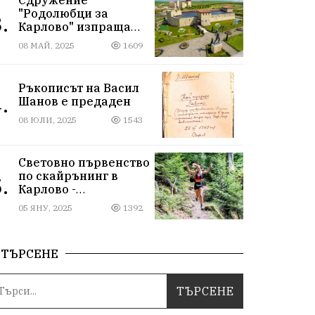
"Родолюбци за
.
Карлово" изпраща
ученици на
08 МАЙ, 2025
1609
екскурзия в
Исторически парк,
въпреки
Ръкописът на Васил
дискриминацията
.
Шанов е предаден
08 ЮЛИ, 2025
1543
Световно първенство
по скайрънинг в
.
Карлово -
Балканиада 2025 г.
05 ЯНУ, 2025
1392
ТЪРСЕНЕ