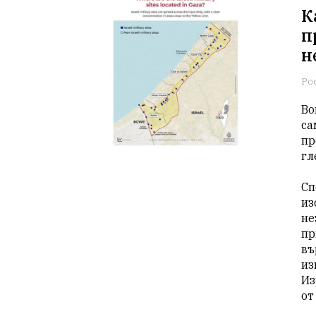
К
п
н
Ро
Во
са
пр
гл
Сп
из
не
пр
въ
из
Из
от