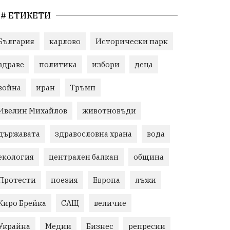
# ЕТИКЕТИ
България
карлово
Исторически парк
здраве
политика
избори
деца
война
иран
Тръмп
Ивелин Михайлов
животновъди
държавата
здравословна храна
вода
екология
централен балкан
община
Протести
поезия
Европа
лъжи
Киро Брейка
САЩ
величие
Украйна
Медии
Бизнес
репресии