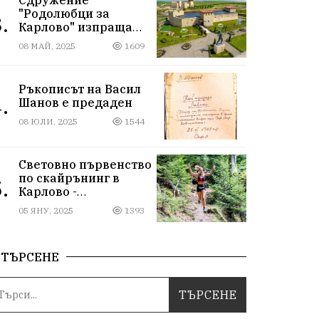
"Родолюбци за
.
Карлово" изпраща
ученици на
08 МАЙ, 2025
1609
екскурзия в
Исторически парк,
въпреки
Ръкописът на Васил
дискриминацията
.
Шанов е предаден
08 ЮЛИ, 2025
1544
Световно първенство
по скайрънинг в
.
Карлово -
Балканиада 2025 г.
05 ЯНУ, 2025
1393
ТЪРСЕНЕ