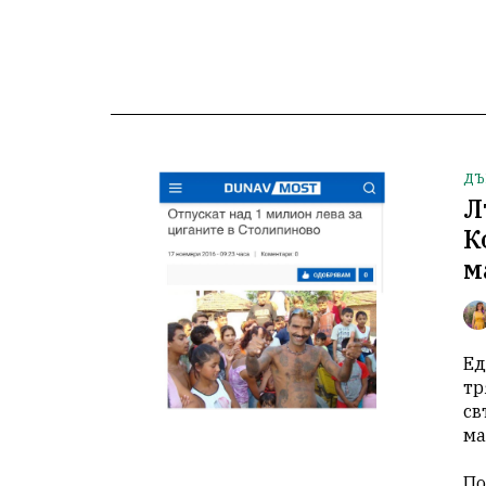
ДЪ
Л
К
м
Ед
тр
св
ма
По