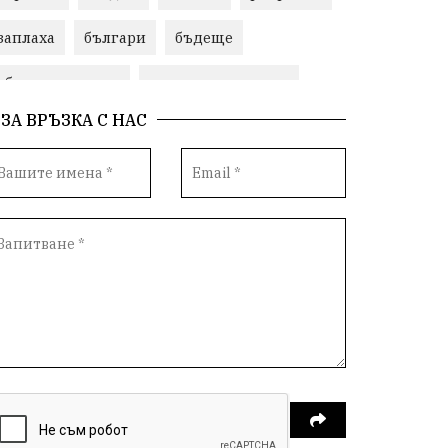
заплаха
българи
бъдеще
общински съвет
природни ресурси
ЗА ВРЪЗКА С НАС
младежи
Пловдив
бюджет
референдум
Русия
Бай Рибан
Изкуственият интелект
проекти
гражданска позиция
празник
Народно събрание
справедливост
книги
животни
гордост
Хисаря
земеделие
дух
сметища
прозрачност
трагедия
енергия