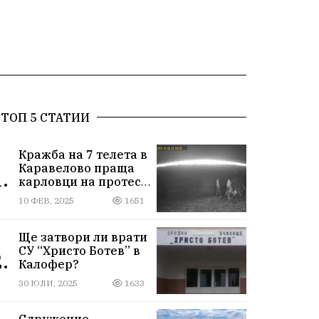
ТОП 5 СТАТИИ
Кражба на 7 телета в
Каравелово праща
.
карловци на протест
пред Окръжния съд
10 ФЕВ, 2025
1651
Ще затвори ли врати
СУ “Христо Ботев” в
.
Калофер?
30 ЮЛИ, 2025
1633
Сдружение