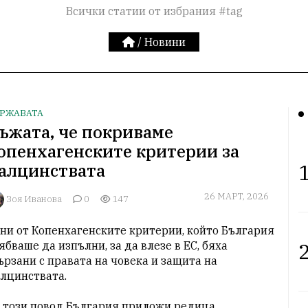
Всички статии от избрания #tag
/
Новини
РЖАВАТА
ъжата, че покриваме
опенхагенските критерии за
1
алцинствата
26 МАРТ, 2026
Зоя Иванова
0
147
ни от Копенхагенските критерии, който България 
2
ябваше да изпълни, за да влезе в ЕС, бяха 
ързани с правата на човека и защита на 
лцинствата.

 този повод България приложи редица 