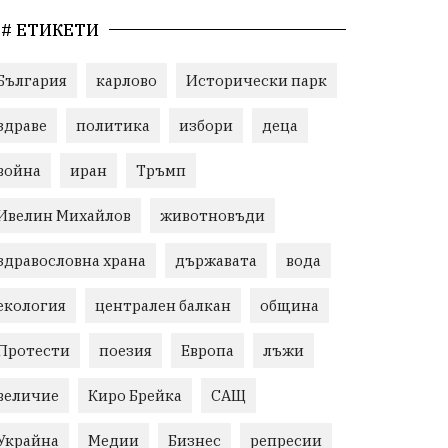
# ЕТИКЕТИ
България
карлово
Исторически парк
здраве
политика
избори
деца
война
иран
Тръмп
Ивелин Михайлов
животновъди
здравословна храна
държавата
вода
екология
централен балкан
община
Протести
поезия
Европа
лъжи
величие
Киро Брейка
САЩ
Украйна
Медии
Бизнес
репресии