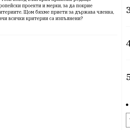
ропейски проекти и мерки, за да покрие 
3
итериите. Щом бяхме приети за държава членка, 
ачи всички критерии са изпълнени?
4
5