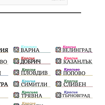
родолюбие
Родина
Свобода
природа
пътища
евро
закон
съдебна система
еврозона
родолюбци
история
с.Неофит Рилски
Култура
правителство
народ
Турция
истина
арест
журналисти
партии
замърсяване
нападение
адвокат
сила
филм
партия Величие
храна
доказателства
дрон
Албания
Израел