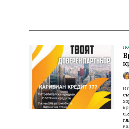
ПО
В
к
В 
съ
хо
кр
св
гл
вл