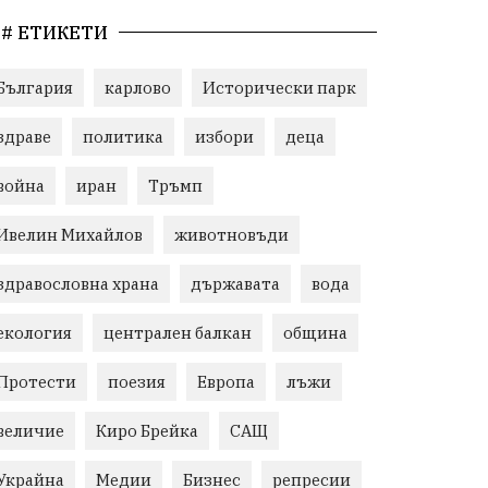
# ЕТИКЕТИ
България
карлово
Исторически парк
здраве
политика
избори
деца
война
иран
Тръмп
Ивелин Михайлов
животновъди
здравословна храна
държавата
вода
екология
централен балкан
община
Протести
поезия
Европа
лъжи
величие
Киро Брейка
САЩ
Украйна
Медии
Бизнес
репресии