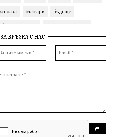
заплаха
българи
бъдеще
общински съвет
природни ресурси
ЗА ВРЪЗКА С НАС
младежи
Пловдив
бюджет
референдум
Русия
Бай Рибан
Изкуственият интелект
проекти
гражданска позиция
празник
Народно събрание
справедливост
книги
животни
гордост
Хисаря
земеделие
дух
сметища
прозрачност
трагедия
енергия