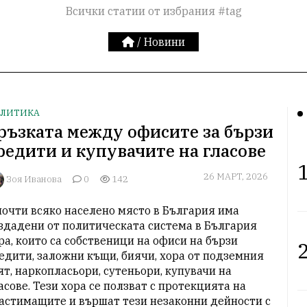
Всички статии от избрания #tag
/
Новини
ЛИТИКА
ръзката между офисите за бързи
редити и купувачите на гласове
1
26 МАРТ, 2026
Зоя Иванова
0
142
почти всяко населено място в България има 
здадени от политическата система в България 
ра, които са собственици на офиси на бързи 
2
едити, заложни къщи, биячи, хора от подземния 
ят, наркопласьори, сутеньори, купувачи на 
асове. Тези хора се ползват с протекцията на 
астимащите и вършат тези незаконни дейности с 