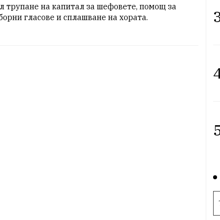
л трупане на капитал за шефовете, помощ за 
3
борни гласове и сплашване на хората.
4
5