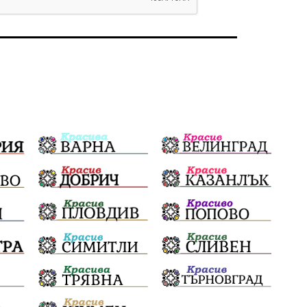
родолюбие
Родина
Свобода
природа
пътища
евро
закон
съдебна система
еврозона
родолюбци
история
с.Неофит Рилски
Култура
правителство
народ
Турция
истина
арест
журналисти
партии
замърсяване
нападение
адвокат
сила
филм
партия Величие
храна
доказателства
дрон
Албания
Израел