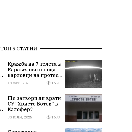
ТОП 5 СТАТИИ
Кражба на 7 телета в
Каравелово праща
.
карловци на протест
пред Окръжния съд
10 ФЕВ, 2025
1651
Ще затвори ли врати
СУ “Христо Ботев” в
.
Калофер?
30 ЮЛИ, 2025
1633
Сдружение