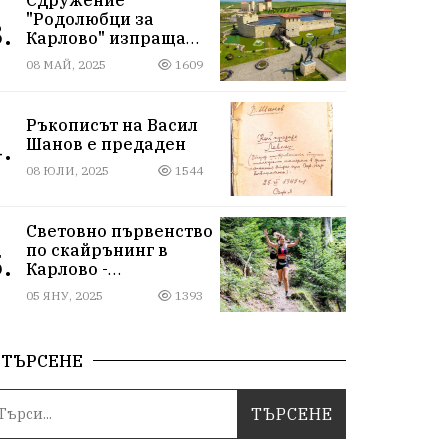
"Родолюбци за
.
Карлово" изпраща
ученици на
08 МАЙ, 2025
1609
екскурзия в
Исторически парк,
въпреки
Ръкописът на Васил
дискриминацията
.
Шанов е предаден
08 ЮЛИ, 2025
1544
Световно първенство
по скайрънинг в
.
Карлово -
Балканиада 2025 г.
05 ЯНУ, 2025
1393
ТЪРСЕНЕ