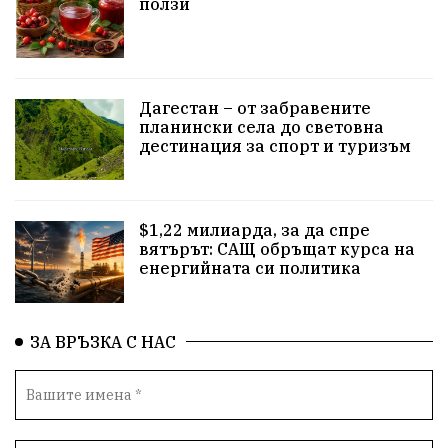
ползи
прозрачност
трагедия
родолюбие
Родина
енергия
Свобода
природа
Дагестан – от забравените
закон
съдебна система
пътища
еврозона
планински села до световна
дестинация за спорт и туризъм
евро
родолюбци
правителство
история
с.Неофит Рилски
Култура
народ
ВМЗ
$1,22 милиарда, за да спре
нов завод
Варна
болница
среща
вятърът: САЩ обръщат курса на
енергийната си политика
дарение
решения
соларни паркове
новина
отговорност
традиции
проблеми
ЗА ВРЪЗКА С НАС
спорт
пасища
депутати
престъпления
васил левски
земеделци
подкрепа