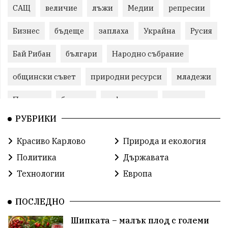
САЩ
величие
лъжи
Медии
репресии
Бизнес
бъдеще
заплаха
Украйна
Русия
Бай Рибан
българи
Народно събрание
общински съвет
природни ресурси
младежи
Пловдив
бюджет
референдум
проекти
РУБРИКИ
гражданска позиция
празник
Красиво Карлово
Природа и екология
справедливост
книги
животни
гордост
Политика
Държавата
Изкуственият интелект
Хисаря
Турция
Технологии
Европа
истина
арест
замърсяване
журналисти
ПОСЛЕДНО
партии
земеделие
дух
сметища
Шипката – малък плод с големи