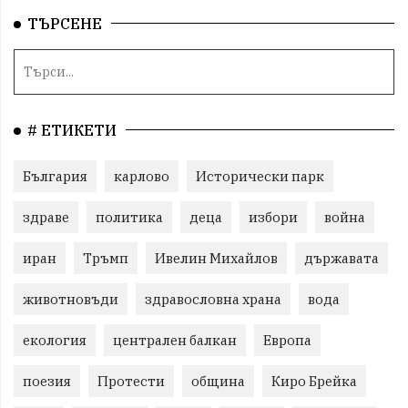
ТЪРСЕНЕ
# ЕТИКЕТИ
България
карлово
Исторически парк
здраве
политика
деца
избори
война
иран
Тръмп
Ивелин Михайлов
държавата
животновъди
здравословна храна
вода
екология
централен балкан
Европа
поезия
Протести
община
Киро Брейка