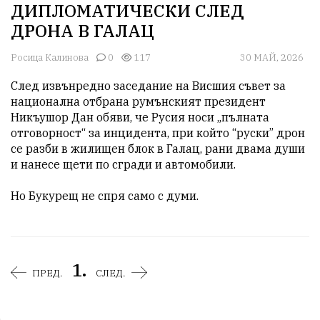
ДИПЛОМАТИЧЕСКИ СЛЕД
ДРОНА В ГАЛАЦ
Росица Калинова
0
117
30 МАЙ, 2026
След извънредно заседание на Висшия съвет за 
национална отбрана румънският президент 
Никъушор Дан обяви, че Русия носи „пълната 
отговорност“ за инцидента, при който “руски” дрон 
се разби в жилищен блок в Галац, рани двама души 
и нанесе щети по сгради и автомобили.

Но Букурещ не спря само с думи.
1.
ПРЕД.
СЛЕД.