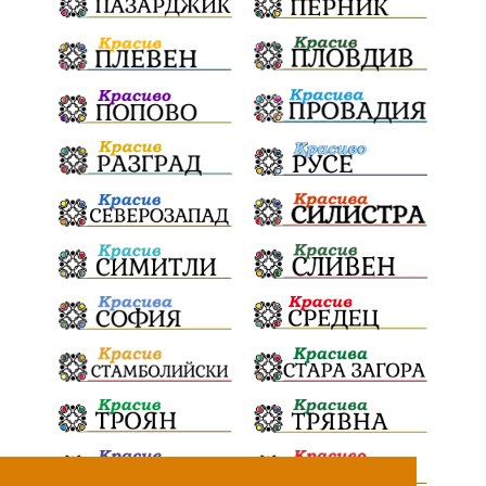
Национален празник
АПИ
бягане
обичаи
кукери
мислене
наука
енергетика
бедствия
лев
икономика
плодове
разследване
подарък
екскурзия
традиции и обичаи
лято
оставка
дете
страх
семинар
язовири
Сопот
Мирен протест
съединение
активни граждане
активни граждане
Честване
Апостол
електрически стълбове
опасност
тайни срещи
Костинброд