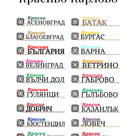
наркотици
МВР
гласове
конфликт
сигнали
проверки
майка
дела
МЕЧ
дебат
детектор на лъжата
любов
протест
честност
срещи
правосъдие
интерес
съзнание
кмет
битка за справедливост
президент
реалност
София
мир
малцинства
богдан
стара планина
здравеопазване
революционери
професия
активност
награда
околна среда
ремонти
образование
жените