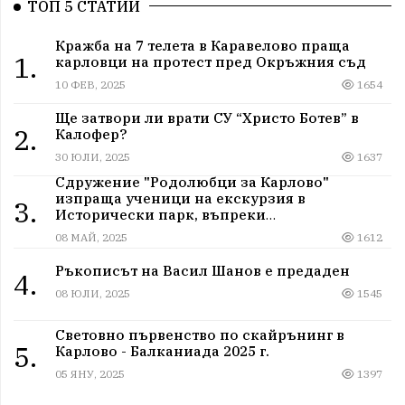
ТОП 5 СТАТИИ
Кражба на 7 телета в Каравелово праща
1.
карловци на протест пред Окръжния съд
10 ФЕВ, 2025
1654
Ще затвори ли врати СУ “Христо Ботев” в
2.
Калофер?
30 ЮЛИ, 2025
1637
Сдружение "Родолюбци за Карлово"
изпраща ученици на екскурзия в
3.
Исторически парк, въпреки
дискриминацията
08 МАЙ, 2025
1612
Ръкописът на Васил Шанов е предаден
4.
08 ЮЛИ, 2025
1545
Световно първенство по скайрънинг в
5.
Карлово - Балканиада 2025 г.
05 ЯНУ, 2025
1397