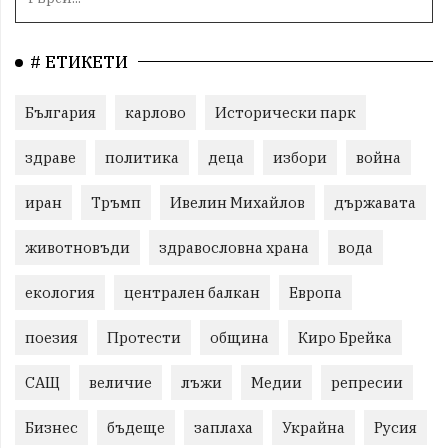
# ЕТИКЕТИ
България
карлово
Исторически парк
здраве
политика
деца
избори
война
иран
Тръмп
Ивелин Михайлов
държавата
животновъди
здравословна храна
вода
екология
централен балкан
Европа
поезия
Протести
община
Киро Брейка
САЩ
величие
лъжи
Медии
репресии
Бизнес
бъдеще
заплаха
Украйна
Русия