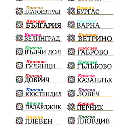
дебат
детектор на лъжата
любов
протест
честност
срещи
правосъдие
интерес
съзнание
кмет
битка за справедливост
президент
реалност
София
мир
малцинства
богдан
стара планина
здравеопазване
революционери
професия
активност
награда
околна среда
ремонти
образование
жените
Национален празник
АПИ
бягане
обичаи
кукери
мислене
наука
енергетика