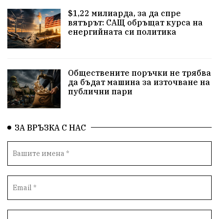
$1,22 милиарда, за да спре
закон
съдебна система
пътища
еврозона
вятърът: САЩ обръщат курса на
енергийната си политика
евро
родолюбци
правителство
история
с.Неофит Рилски
Култура
народ
ВМЗ
Обществените поръчки не трябва
нов завод
Варна
болница
среща
да бъдат машина за източване на
публични пари
дарение
решения
соларни паркове
новина
отговорност
традиции
проблеми
ЗА ВРЪЗКА С НАС
спорт
пасища
депутати
престъпления
васил левски
земеделци
подкрепа
нападение
адвокат
сила
партия Величие
филм
храна
доказателства
дрон