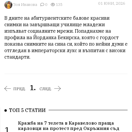
01 ЮНИ, 2026
Зоя Иванова
0
135
В дните на абитуриентските балове красиви 
снимки на завършващи училище младежи 
изпълват социалните мрежи. Попаднахме на 
профила на Йорданка Бекирска, която с гордост 
показва снимките на сина си, който по нейни думи е 
отгледан в императорски лукс и възпитан с високи 
стандарти.
1.
ПРЕД.
СЛЕД.
ТОП 5 СТАТИИ
Кражба на 7 телета в Каравелово праща
1.
карловци на протест пред Окръжния съд