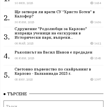
10 ФЕВ, 2025
1654
Ще затвори ли врати СУ “Христо Ботев” в
2.
Калофер?
30 ЮЛИ, 2025
1636
Сдружение "Родолюбци за Карлово"
изпраща ученици на екскурзия в
3.
Исторически парк, въпреки
дискриминацията
08 МАЙ, 2025
1612
Ръкописът на Васил Шанов е предаден
4.
08 ЮЛИ, 2025
1545
Световно първенство по скайрънинг в
5.
Карлово - Балканиада 2025 г.
05 ЯНУ, 2025
1397
ТЪРСЕНЕ