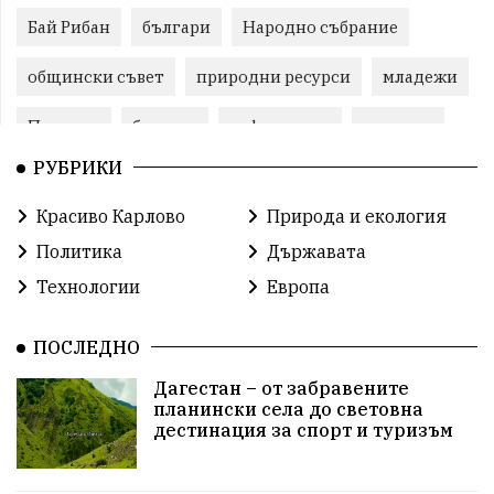
Бай Рибан
българи
Народно събрание
общински съвет
природни ресурси
младежи
Пловдив
бюджет
референдум
проекти
РУБРИКИ
гражданска позиция
празник
Красиво Карлово
Природа и екология
справедливост
книги
животни
гордост
Политика
Държавата
Изкуственият интелект
Хисаря
Турция
Технологии
Европа
истина
арест
замърсяване
журналисти
ПОСЛЕДНО
партии
земеделие
дух
сметища
Дагестан – от забравените
планински села до световна
прозрачност
трагедия
родолюбие
дестинация за спорт и туризъм
Родина
енергия
Свобода
природа