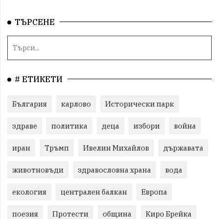
ТЪРСЕНЕ
# ЕТИКЕТИ
България
карлово
Исторически парк
здраве
политика
деца
избори
война
иран
Тръмп
Ивелин Михайлов
държавата
животновъди
здравословна храна
вода
екология
централен балкан
Европа
поезия
Протести
община
Киро Брейка