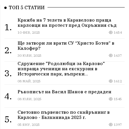
ТОП 5 СТАТИИ
Кражба на 7 телета в Каравелово праща
1.
карловци на протест пред Окръжния съд
10 ФЕВ, 2025
1654
Ще затвори ли врати СУ “Христо Ботев” в
2.
Калофер?
30 ЮЛИ, 2025
1637
Сдружение "Родолюбци за Карлово"
изпраща ученици на екскурзия в
3.
Исторически парк, въпреки
дискриминацията
08 МАЙ, 2025
1612
Ръкописът на Васил Шанов е предаден
4.
08 ЮЛИ, 2025
1545
Световно първенство по скайрънинг в
5.
Карлово - Балканиада 2025 г.
05 ЯНУ, 2025
1397