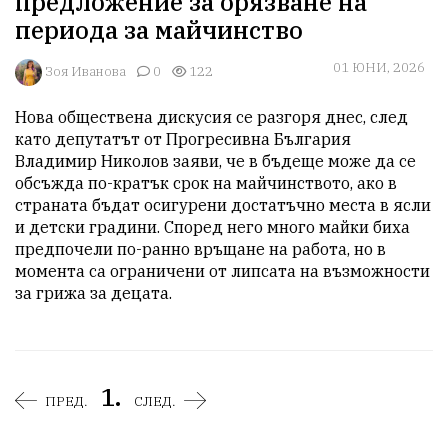
предложение за орязване на
периода за майчинство
01 ЮНИ, 2026
Зоя Иванова
0
122
Нова обществена дискусия се разгоря днес, след 
като депутатът от Прогресивна България 
Владимир Николов заяви, че в бъдеще може да се 
обсъжда по-кратък срок на майчинството, ако в 
страната бъдат осигурени достатъчно места в ясли 
и детски градини. Според него много майки биха 
предпочели по-ранно връщане на работа, но в 
момента са ограничени от липсата на възможности 
за грижа за децата.
1.
ПРЕД.
СЛЕД.