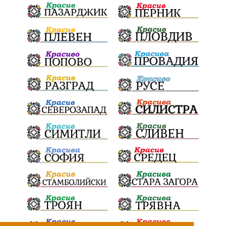
Национален празник
АПИ
бягане
обичаи
кукери
мислене
наука
енергетика
бедствия
лев
икономика
плодове
разследване
подарък
екскурзия
традиции и обичаи
лято
оставка
дете
страх
семинар
язовири
Сопот
Мирен протест
съединение
активни граждане
активни граждане
Честване
Апостол
електрически стълбове
опасност
тайни срещи
Костинброд