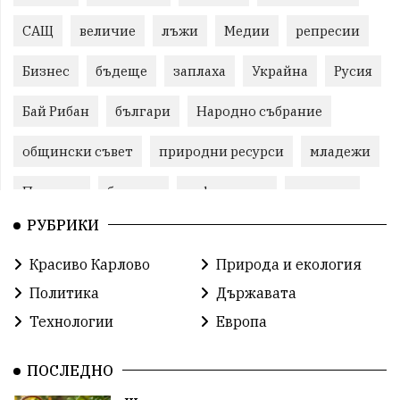
САЩ
величие
лъжи
Медии
репресии
Бизнес
бъдеще
заплаха
Украйна
Русия
Бай Рибан
българи
Народно събрание
общински съвет
природни ресурси
младежи
Пловдив
бюджет
референдум
проекти
РУБРИКИ
гражданска позиция
празник
Красиво Карлово
Природа и екология
справедливост
книги
животни
гордост
Политика
Държавата
Изкуственият интелект
Хисаря
Турция
Технологии
Европа
истина
арест
замърсяване
журналисти
ПОСЛЕДНО
партии
земеделие
дух
сметища