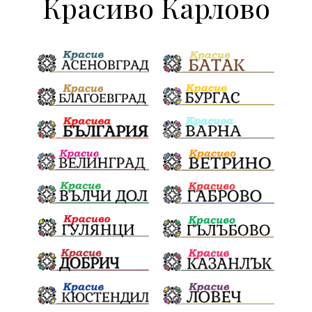
Красиво Карлово
наркотици
МВР
гласове
конфликт
сигнали
проверки
майка
дела
МЕЧ
дебат
детектор на лъжата
любов
протест
честност
срещи
правосъдие
интерес
съзнание
кмет
битка за справедливост
президент
реалност
София
мир
малцинства
богдан
стара планина
здравеопазване
революционери
професия
активност
награда
околна среда
ремонти
образование
жените