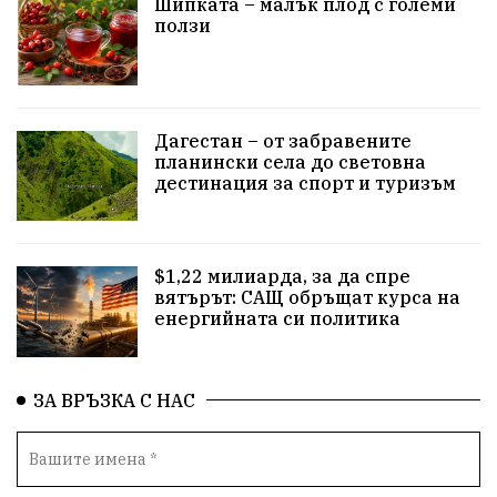
Шипката – малък плод с големи
ползи
прозрачност
трагедия
родолюбие
Родина
енергия
Свобода
природа
Дагестан – от забравените
закон
съдебна система
пътища
еврозона
планински села до световна
дестинация за спорт и туризъм
евро
родолюбци
правителство
история
с.Неофит Рилски
Култура
народ
ВМЗ
$1,22 милиарда, за да спре
нов завод
Варна
болница
среща
вятърът: САЩ обръщат курса на
енергийната си политика
дарение
решения
соларни паркове
новина
отговорност
традиции
проблеми
ЗА ВРЪЗКА С НАС
спорт
пасища
депутати
престъпления
васил левски
земеделци
подкрепа