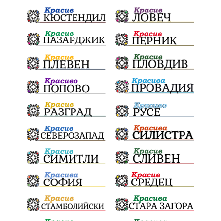
активност
награда
околна среда
ремонти
образование
жените
Национален празник
АПИ
бягане
обичаи
кукери
мислене
наука
енергетика
бедствия
лев
икономика
плодове
разследване
подарък
екскурзия
традиции и обичаи
лято
оставка
дете
страх
семинар
язовири
Сопот
Мирен протест
съединение
активни граждане
активни граждане