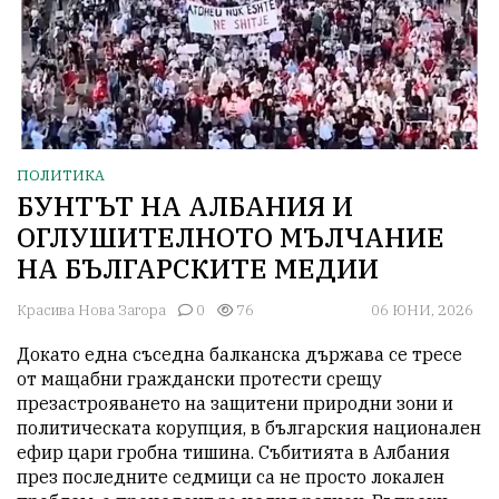
ПОЛИТИКА
БУНТЪТ НА АЛБАНИЯ И
ОГЛУШИТЕЛНОТО МЪЛЧАНИЕ
НА БЪЛГАРСКИТЕ МЕДИИ
Красива Нова Загора
0
76
06 ЮНИ, 2026
Докато една съседна балканска държава се тресе 
от мащабни граждански протести срещу 
презастрояването на защитени природни зони и 
политическата корупция, в българския национален 
ефир цари гробна тишина. Събитията в Албания 
през последните седмици са не просто локален 