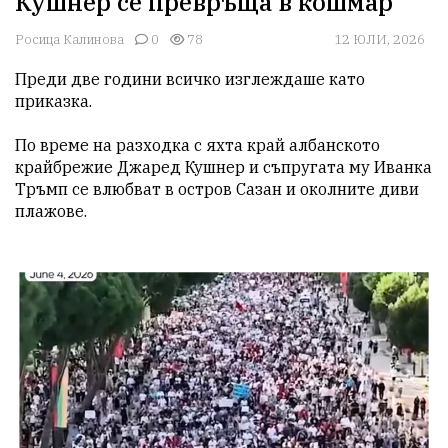
Кушнер се превръща в кошмар
Росица Калинова
0
78
12 ЮЛИ, 2026
Преди две години всичко изглеждаше като 
приказка.

По време на разходка с яхта край албанското 
крайбрежие Джаред Кушнер и съпругата му Иванка 
Тръмп се влюбват в остров Сазан и околните диви 
плажове.