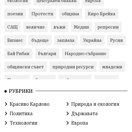
екология
централен балкан
Европа
поезия
Протести
община
Киро Брейка
САЩ
величие
лъжи
Медии
репресии
Бизнес
бъдеще
заплаха
Украйна
Русия
Бай Рибан
българи
Народно събрание
общински съвет
природни ресурси
младежи
Пловдив
бюджет
референдум
проекти
РУБРИКИ
гражданска позиция
празник
Красиво Карлово
Природа и екология
справедливост
книги
животни
гордост
Политика
Държавата
Изкуственият интелект
Хисаря
Турция
Технологии
Европа