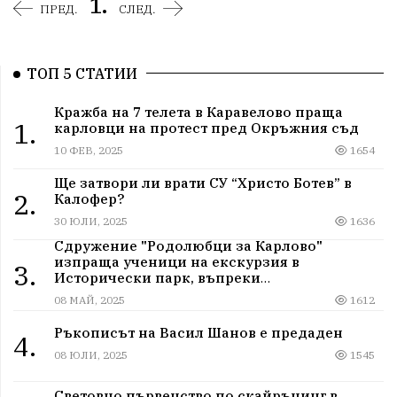
1.
ПРЕД.
СЛЕД.
ТОП 5 СТАТИИ
Кражба на 7 телета в Каравелово праща
1.
карловци на протест пред Окръжния съд
10 ФЕВ, 2025
1654
Ще затвори ли врати СУ “Христо Ботев” в
2.
Калофер?
30 ЮЛИ, 2025
1636
Сдружение "Родолюбци за Карлово"
изпраща ученици на екскурзия в
3.
Исторически парк, въпреки
дискриминацията
08 МАЙ, 2025
1612
Ръкописът на Васил Шанов е предаден
4.
08 ЮЛИ, 2025
1545
Световно първенство по скайрънинг в