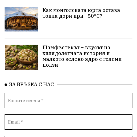
Как монголската юрта остава
Родина
енергия
Свобода
природа
топла дори при –50°C?
закон
съдебна система
пътища
еврозона
евро
родолюбци
правителство
история
Шамфъстъкът – вкусът на
с.Неофит Рилски
Култура
народ
ВМЗ
хилядолетната история и
малкото зелено ядро с големи
ползи
нов завод
Варна
болница
среща
дарение
решения
соларни паркове
ЗА ВРЪЗКА С НАС
новина
отговорност
традиции
проблеми
спорт
пасища
депутати
престъпления
васил левски
земеделци
подкрепа
нападение
адвокат
сила
партия Величие