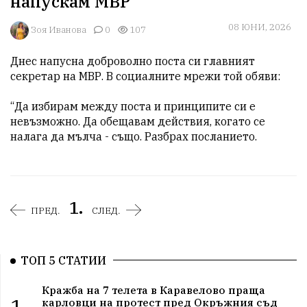
напускам МВР”
08 ЮНИ, 2026
Зоя Иванова
0
107
Днес напусна доброволно поста си главният 
секретар на МВР. В социалните мрежи той обяви:

“Да избирам между поста и принципите си е 
невъзможно. Да обещавам действия, когато се 
налага да мълча - също. Разбрах посланието.
1.
ПРЕД.
СЛЕД.
ТОП 5 СТАТИИ
Кражба на 7 телета в Каравелово праща
1.
карловци на протест пред Окръжния съд