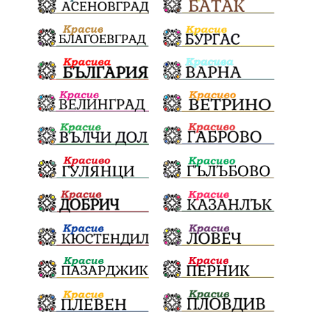
сигнали
проверки
майка
дела
МЕЧ
дебат
детектор на лъжата
любов
протест
честност
срещи
правосъдие
интерес
съзнание
кмет
битка за справедливост
президент
реалност
София
мир
малцинства
богдан
стара планина
здравеопазване
революционери
професия
активност
награда
околна среда
ремонти
образование
жените
Национален празник
АПИ
бягане
обичаи