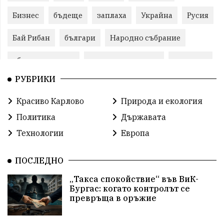
Бизнес
бъдеще
заплаха
Украйна
Русия
Бай Рибан
българи
Народно събрание
общински съвет
природни ресурси
младежи
РУБРИКИ
Пловдив
бюджет
референдум
проекти
Красиво Карлово
Природа и екология
гражданска позиция
празник
Политика
Държавата
справедливост
книги
животни
гордост
Технологии
Европа
Изкуственият интелект
Хисаря
Турция
ПОСЛЕДНО
истина
арест
замърсяване
журналисти
„Такса спокойствие“ във ВиК-
Бургас: когато контролът се
партии
земеделие
дух
сметища
превръща в оръжие
прозрачност
трагедия
родолюбие