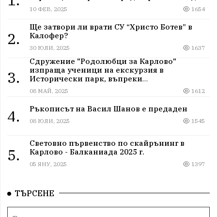
10 ФЕВ, 2025
1654
Ще затвори ли врати СУ “Христо Ботев” в
2.
Калофер?
30 ЮЛИ, 2025
1637
Сдружение "Родолюбци за Карлово"
изпраща ученици на екскурзия в
3.
Исторически парк, въпреки
дискриминацията
08 МАЙ, 2025
1612
Ръкописът на Васил Шанов е предаден
4.
08 ЮЛИ, 2025
1545
Световно първенство по скайрънинг в
5.
Карлово - Балканиада 2025 г.
05 ЯНУ, 2025
1397
ТЪРСЕНЕ