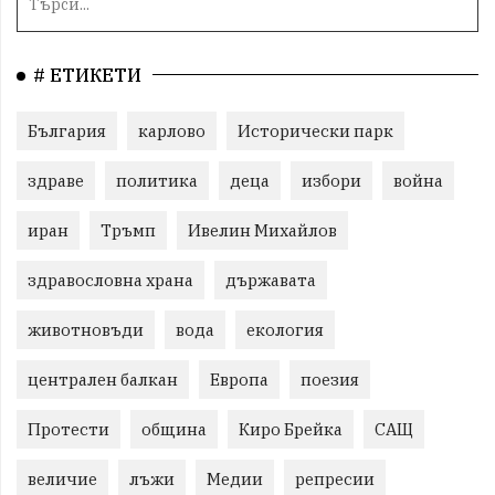
# ЕТИКЕТИ
България
карлово
Исторически парк
здраве
политика
деца
избори
война
иран
Тръмп
Ивелин Михайлов
здравословна храна
държавата
животновъди
вода
екология
централен балкан
Европа
поезия
Протести
община
Киро Брейка
САЩ
величие
лъжи
Медии
репресии