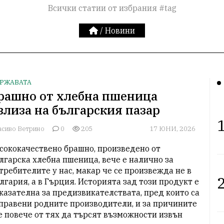
Всички статии от избрания #tag
/
Новини
РЖАВАТА
рашно от хлебна пшеница
злиза на българския пазар
1
асиво Ветрино
0
205
17 ЮНИ, 2026
сококачествено брашно, произведено от 
лгарска хлебна пшеница, вече е налично за 
требителите у нас, макар че се произвежда не в 
2
лгария, а в Гърция. Историята зад този продукт е 
казателна за предизвикателствата, пред които са 
правени родните производители, и за причините 
е повече от тях да търсят възможности извън 