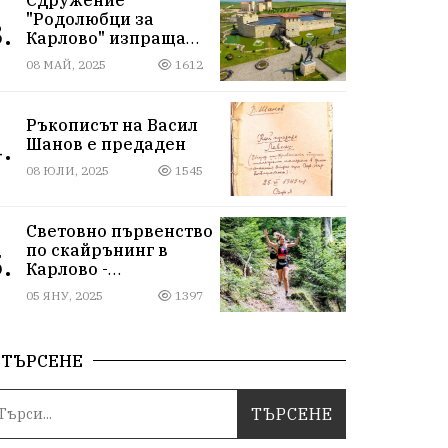
"Родолюбци за
.
Карлово" изпраща
ученици на
08 МАЙ, 2025
1612
екскурзия в
Исторически парк,
въпреки
Ръкописът на Васил
дискриминацията
.
Шанов е предаден
08 ЮЛИ, 2025
1545
Световно първенство
по скайрънинг в
.
Карлово -
Балканиада 2025 г.
05 ЯНУ, 2025
1397
ТЪРСЕНЕ