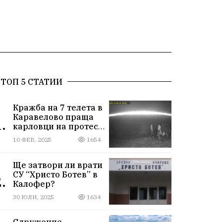
ТОП 5 СТАТИИ
Кражба на 7 телета в
Каравелово праща
.
карловци на протест
пред Окръжния съд
10 ФЕВ, 2025
1654
Ще затвори ли врати
СУ “Христо Ботев” в
.
Калофер?
30 ЮЛИ, 2025
1634
Сдружение