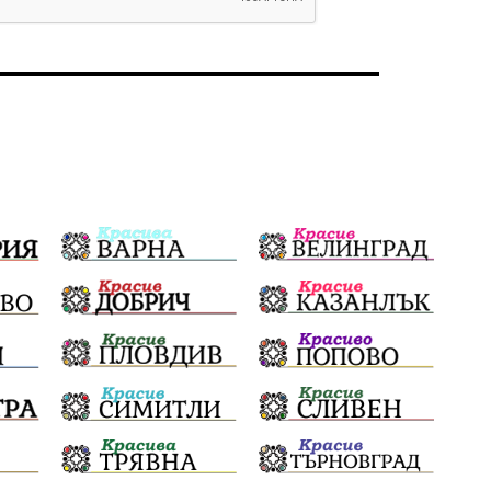
земеделие
дух
сметища
прозрачност
трагедия
родолюбие
Родина
енергия
Свобода
природа
пътища
евро
закон
съдебна система
еврозона
родолюбци
история
с.Неофит Рилски
Култура
правителство
народ
подкрепа
ВМЗ
нов завод
Варна
болница
среща
дарение
решения
соларни паркове
новина