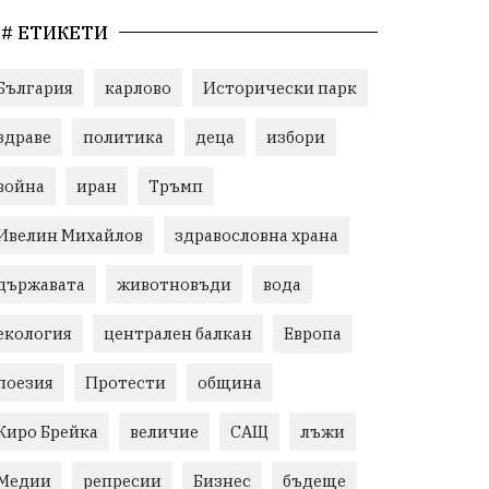
# ЕТИКЕТИ
България
карлово
Исторически парк
здраве
политика
деца
избори
война
иран
Тръмп
Ивелин Михайлов
здравословна храна
държавата
животновъди
вода
екология
централен балкан
Европа
поезия
Протести
община
Киро Брейка
величие
САЩ
лъжи
Медии
репресии
Бизнес
бъдеще