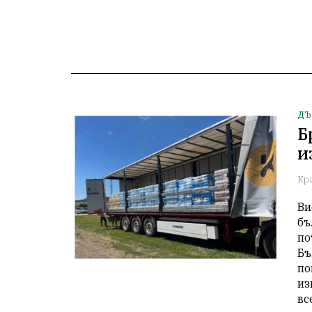
ДЪ
Б
и
Кр
Ви
бъ
по
Бъ
по
из
вс