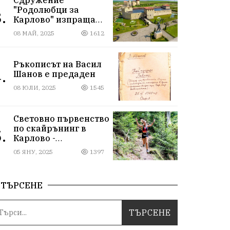
"Родолюбци за
.
Карлово" изпраща
ученици на
08 МАЙ, 2025
1612
екскурзия в
Исторически парк,
въпреки
Ръкописът на Васил
дискриминацията
.
Шанов е предаден
08 ЮЛИ, 2025
1545
Световно първенство
по скайрънинг в
.
Карлово -
Балканиада 2025 г.
05 ЯНУ, 2025
1397
ТЪРСЕНЕ