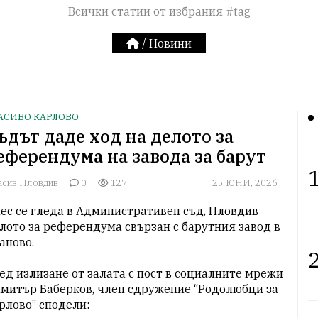
Всички статии от избрания #tag
/
Новини
АСИВО КАРЛОВО
ъдът даде ход на делото за
еферендума на завода за барут
1
асив Пловдив
0
127
25 ЮНИ, 2026
ес се гледа в Административен съд, Пловдив 
лото за референдума свързан с барутния завод в 
аново.

2
ед излизане от залата с пост в социалните мрежи 
митър Баберков, член сдружение “Родолюбци за 
рлово” сподели: