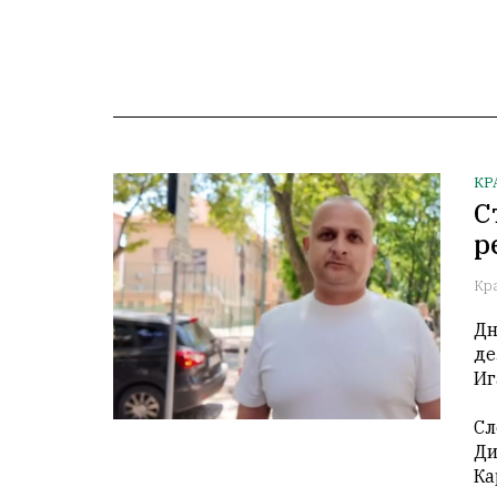
КР
С
р
Кр
Дн
де
Иг
Сл
Ди
Ка