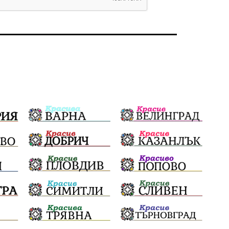
земеделие
дух
сметища
прозрачност
трагедия
родолюбие
Родина
енергия
Свобода
природа
пътища
евро
закон
съдебна система
еврозона
родолюбци
история
с.Неофит Рилски
Култура
правителство
народ
подкрепа
ВМЗ
нов завод
Варна
болница
среща
дарение
решения
соларни паркове
новина