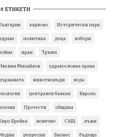
# ЕТИКЕТИ
България
карлово
Исторически парк
здраве
политика
деца
избори
война
иран
Тръмп
Ивелин Михайлов
здравословна храна
държавата
животновъди
вода
екология
централен балкан
Европа
поезия
Протести
община
Киро Брейка
величие
САЩ
лъжи
Медии
репресии
Бизнес
бъдеще