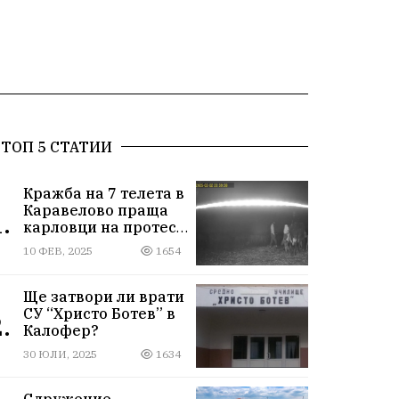
ТОП 5 СТАТИИ
Кражба на 7 телета в
Каравелово праща
.
карловци на протест
пред Окръжния съд
10 ФЕВ, 2025
1654
Ще затвори ли врати
СУ “Христо Ботев” в
.
Калофер?
30 ЮЛИ, 2025
1634
Сдружение