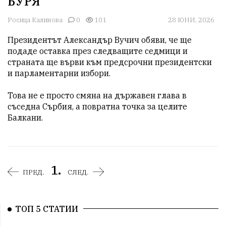
БУРЯ
Росица Калинова
0
101
28 ЮНИ, 2026
Президентът Александър Вучич обяви, че ще 
подаде оставка през следващите седмици и 
страната ще върви към предсрочни президентски 
и парламентарни избори.

Това не е просто смяна на държавен глава в 
съседна Сърбия, а повратна точка за целите 
Балкани.
1.
ПРЕД.
СЛЕД.
ТОП 5 СТАТИИ