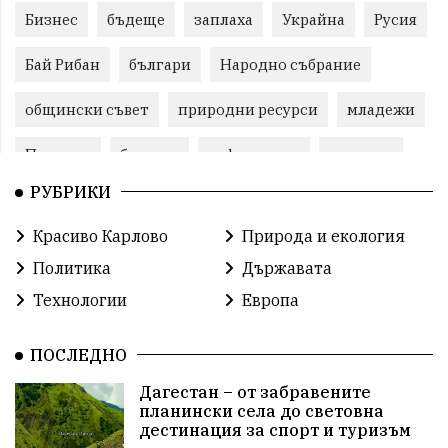
Бизнес
бъдеще
заплаха
Украйна
Русия
Бай Рибан
българи
Народно събрание
общински съвет
природни ресурси
младежи
Пловдив
бюджет
референдум
проекти
РУБРИКИ
гражданска позиция
празник
Красиво Карлово
Природа и екология
справедливост
книги
животни
гордост
Политика
Държавата
Изкуственият интелект
Хисаря
Турция
Технологии
Европа
истина
арест
замърсяване
журналисти
ПОСЛЕДНО
партии
земеделие
дух
сметища
Дагестан – от забравените
планински села до световна
прозрачност
трагедия
родолюбие
дестинация за спорт и туризъм