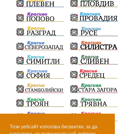
кукери
мислене
наука
енергетика
бедствия
лев
икономика
плодове
разследване
подарък
екскурзия
традиции и обичаи
лято
оставка
дете
страх
семинар
язовири
Сопот
Мирен протест
съединение
активни граждане
активни граждане
Честване
Апостол
електрически стълбове
опасност
тайни срещи
Костинброд
Този уебсайт използва бисквитки, за да
Пожар
летни горещини
училища
гарантира, че получавате най-доброто