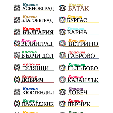
сигнали
проверки
майка
дела
МЕЧ
дебат
детектор на лъжата
любов
протест
честност
срещи
правосъдие
интерес
съзнание
кмет
битка за справедливост
президент
реалност
София
мир
малцинства
богдан
стара планина
здравеопазване
революционери
професия
активност
награда
околна среда
ремонти
образование
жените
Национален празник
АПИ
бягане
обичаи