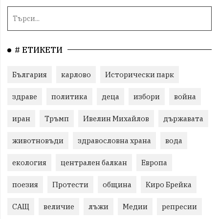
# ЕТИКЕТИ
България
карлово
Исторически парк
здраве
политика
деца
избори
война
иран
Тръмп
Ивелин Михайлов
държавата
животновъди
здравословна храна
вода
екология
централен балкан
Европа
поезия
Протести
община
Киро Брейка
САЩ
величие
лъжи
Медии
репресии