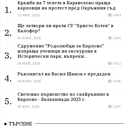
Кражба на 7 телета в Каравелово праща
1.
карловци на протест пред Окръжния съд
10 ФЕВ, 2025
1654
Ще затвори ли врати СУ “Христо Ботев” в
2.
Калофер?
30 ЮЛИ, 2025
1636
Сдружение "Родолюбци за Карлово"
изпраща ученици на екскурзия в
3.
Исторически парк, въпреки
дискриминацията
08 МАЙ, 2025
1612
Ръкописът на Васил Шанов е предаден
4.
08 ЮЛИ, 2025
1545
Световно първенство по скайрънинг в
5.
Карлово - Балканиада 2025 г.
05 ЯНУ, 2025
1397
ТЪРСЕНЕ