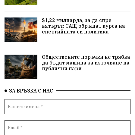
Родина
енергия
Свобода
природа
$1,22 милиарда, за да спре
закон
съдебна система
пътища
еврозона
вятърът: САЩ обръщат курса на
енергийната си политика
евро
родолюбци
правителство
история
с.Неофит Рилски
Култура
народ
ВМЗ
Обществените поръчки не трябва
нов завод
Варна
болница
среща
да бъдат машина за източване на
публични пари
дарение
решения
соларни паркове
новина
отговорност
традиции
проблеми
ЗА ВРЪЗКА С НАС
спорт
пасища
депутати
престъпления
васил левски
земеделци
подкрепа
нападение
адвокат
сила
партия Величие