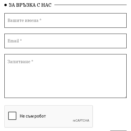
новина
отговорност
традиции
проблеми
ЗА ВРЪЗКА С НАС
спорт
пасища
депутати
престъпления
васил левски
земеделци
подкрепа
нападение
адвокат
сила
партия Величие
филм
храна
доказателства
дрон
Албания
Израел
доброволци
незаконно строителство
брашно
хляб
убийство
запор
Великобритания
мозък
пшеница
доброволчески лагер
Летница
Китай
дипломатия
присъда
мигранти