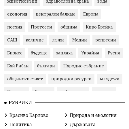
животновъди
здравословна храна
вода
екология
централен балкан
Европа
поезия
Протести
община
Киро Брейка
САЩ
величие
лъжи
Медии
репресии
Бизнес
бъдеще
заплаха
Украйна
Русия
Бай Рибан
българи
Народно събрание
общински съвет
природни ресурси
младежи
Пловдив
бюджет
референдум
проекти
РУБРИКИ
гражданска позиция
празник
Красиво Карлово
Природа и екология
справедливост
книги
животни
гордост
Политика
Държавата