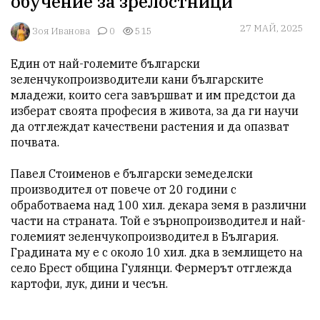
обучение за зрелостници
27 МАЙ, 2025
Зоя Иванова
0
515
Един от най-големите български 
зеленчукопроизводители кани българските 
младежи, които сега завършват и им предстои да 
изберат своята професия в живота, за да ги научи 
да отглеждат качествени растения и да опазват 
почвата.

Павел Стоименов е български земеделски 
производител от повече от 20 години с 
обработваема над 100 хил. декара земя в различни 
части на страната. Той е зърнопроизводител и най-
големият зеленчукопроизводител в България. 
Градината му е с около 10 хил. дка в землището на 
село Брест община Гулянци. Фермерът отглежда 
картофи, лук, дини и чесън.