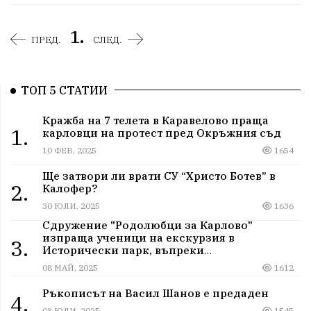
1.
ПРЕД.
СЛЕД.
ТОП 5 СТАТИИ
Кражба на 7 телета в Каравелово праща
1.
карловци на протест пред Окръжния съд
10 ФЕВ, 2025
1654
Ще затвори ли врати СУ “Христо Ботев” в
2.
Калофер?
30 ЮЛИ, 2025
1636
Сдружение "Родолюбци за Карлово"
изпраща ученици на екскурзия в
3.
Исторически парк, въпреки
дискриминацията
08 МАЙ, 2025
1612
Ръкописът на Васил Шанов е предаден
4.
08 ЮЛИ, 2025
1545