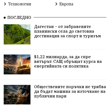
Изкуственият интелект
Хисаря
Турция
Технологии
Европа
истина
арест
замърсяване
журналисти
ПОСЛЕДНО
партии
земеделие
дух
сметища
Дагестан – от забравените
планински села до световна
прозрачност
трагедия
родолюбие
дестинация за спорт и туризъм
Родина
енергия
Свобода
природа
$1,22 милиарда, за да спре
закон
съдебна система
пътища
еврозона
вятърът: САЩ обръщат курса на
енергийната си политика
евро
родолюбци
правителство
история
с.Неофит Рилски
Култура
народ
ВМЗ
Обществените поръчки не трябва
нов завод
Варна
болница
среща
да бъдат машина за източване на
публични пари
дарение
решения
соларни паркове