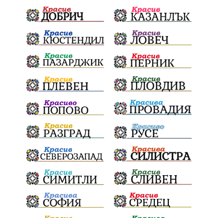
здравеопазване
революционери
професия
активност
награда
околна среда
ремонти
образование
жените
Национален празник
АПИ
бягане
обичаи
кукери
мислене
наука
енергетика
бедствия
лев
икономика
плодове
разследване
подарък
екскурзия
традиции и обичаи
лято
оставка
дете
страх
семинар
язовири
Сопот
Мирен протест
съединение