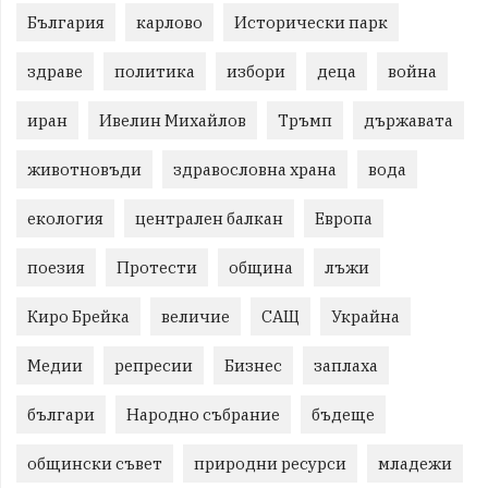
България
карлово
Исторически парк
здраве
политика
избори
деца
война
иран
Ивелин Михайлов
Тръмп
държавата
животновъди
здравословна храна
вода
екология
централен балкан
Европа
поезия
Протести
община
лъжи
Киро Брейка
величие
САЩ
Украйна
Медии
репресии
Бизнес
заплаха
българи
Народно събрание
бъдеще
общински съвет
природни ресурси
младежи