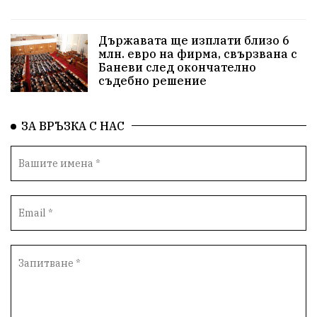
народ
Турция
истина
арест
Държавата ще изплати близо 6
замърсяване
журналисти
партии
млн. евро на фирма, свързвана с
Баневи след окончателно
съдебно решение
подкрепа
нападение
адвокат
партия Величие
сила
филм
храна
ЗА ВРЪЗКА С НАС
доказателства
дрон
Албания
Израел
незаконно строителство
брашно
хляб
запор
убийство
Великобритания
ВМЗ
нов завод
Варна
болница
дарение
решения
престъпления
среща
соларни паркове
новина
отговорност