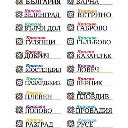
кукери
мислене
наука
подарък
екскурзия
икономика
лев
бедствия
оставка
традиции и обичаи
лято
язовири
плодове
разследване
дете
семинар
мир
Сопот
Мирен протест
страх
съединение
активни граждане
активни граждане
Честване
Китай
Павел Стоименов
черно море
туристи
доброволци
наркотици
Брюксел
Румъния
майка
дела
МЕЧ
дебат