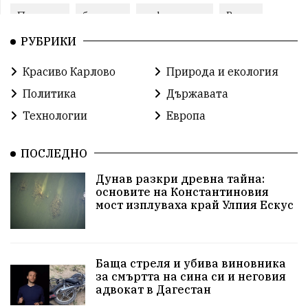
Пловдив
бюджет
референдум
Русия
РУБРИКИ
Бай Рибан
Изкуственият интелект
проекти
Красиво Карлово
Природа и екология
празник
гражданска позиция
Политика
Държавата
справедливост
книги
животни
гордост
Технологии
Европа
Хисаря
земеделие
дух
сметища
ПОСЛЕДНО
прозрачност
трагедия
родолюбие
Дунав разкри древна тайна:
основите на Константиновия
Родина
енергия
Свобода
природа
мост изплуваха край Улпия Ескус
евро
закон
съдебна система
еврозона
Баща стреля и убива виновника
пътища
родолюбци
история
за смъртта на сина си и неговия
адвокат в Дагестан
с.Неофит Рилски
Култура
правителство