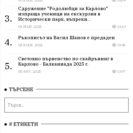
30 ЮЛИ, 2025
1634
Сдружение "Родолюбци за Карлово"
изпраща ученици на екскурзия в
3.
Исторически парк, въпреки
дискриминацията
08 МАЙ, 2025
1610
Ръкописът на Васил Шанов е предаден
4.
08 ЮЛИ, 2025
1545
Световно първенство по скайрънинг в
5.
Карлово - Балканиада 2025 г.
05 ЯНУ, 2025
1397
ТЪРСЕНЕ
# ЕТИКЕТИ