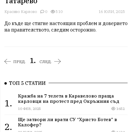
Татарево
Красиво Карлово
0
510
16 ЮЛИ, 2025
До къде ще стигне настоящия проблем и доверието 
1.
ПРЕД.
СЛЕД.
ТОП 5 СТАТИИ
Кражба на 7 телета в Каравелово праща
1.
карловци на протест пред Окръжния съд
10 ФЕВ, 2025
1652
Ще затвори ли врати СУ “Христо Ботев” в
2.
Калофер?