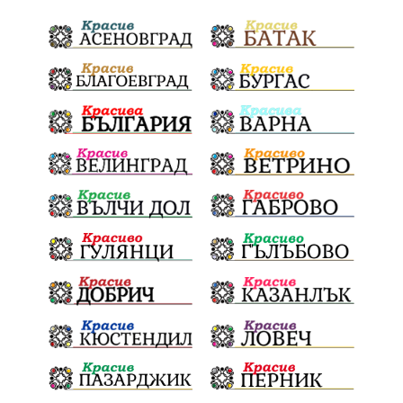
дела
дронове
майка
МЕЧ
дебат
детектор на лъжата
любов
МВР
гласове
конфликт
сигнали
проверки
протест
срещи
честност
битка за справедливост
интерес
съзнание
кмет
правосъдие
президент
реалност
София
мир
малцинства
богдан
стара планина
здравеопазване
революционери
професия
активност
награда
околна среда
ремонти
образование
жените