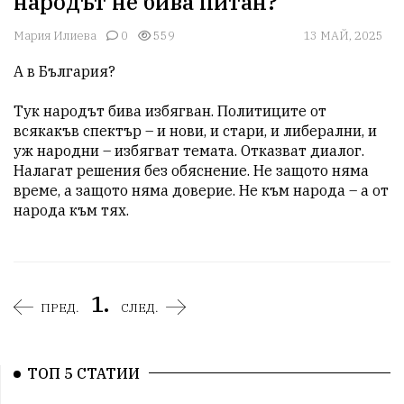
народът не бива питан?
Мария Илиева
0
559
13 МАЙ, 2025
А в България?

Тук народът бива избягван. Политиците от 
всякакъв спектър – и нови, и стари, и либерални, и 
уж народни – избягват темата. Отказват диалог. 
Налагат решения без обяснение. Не защото няма 
време, а защото няма доверие. Не към народа – а от 
народа към тях.
1.
ПРЕД.
СЛЕД.
ТОП 5 СТАТИИ