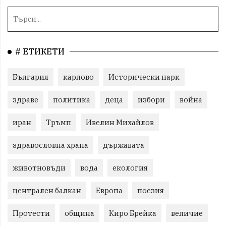
# ЕТИКЕТИ
България
карлово
Исторически парк
здраве
политика
деца
избори
война
иран
Тръмп
Ивелин Михайлов
здравословна храна
държавата
животновъди
вода
екология
централен балкан
Европа
поезия
Протести
община
Киро Брейка
величие