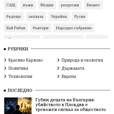
САЩ
лъжи
Медии
репресии
Бизнес
бъдеще
заплаха
Украйна
Русия
Бай Рибан
българи
Народно събрание
общински съвет
природни ресурси
младежи
РУБРИКИ
Пловдив
бюджет
референдум
проекти
Красиво Карлово
Природа и екология
гражданска позиция
празник
Политика
Държавата
справедливост
книги
животни
гордост
Технологии
Европа
Изкуственият интелект
Хисаря
Турция
ПОСЛЕДНО
истина
арест
журналисти
партии
Губим децата на България:
убийството в Пловдив е
замърсяване
земеделие
дух
сметища
тревожен сигнал за обществото