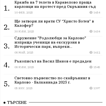
Кражба на 7 телета в Каравелово праща
1.
карловци на протест пред Окръжния съд
10 ФЕВ, 2025
1654
Ще затвори ли врати СУ “Христо Ботев” в
2.
Калофер?
30 ЮЛИ, 2025
1634
Сдружение "Родолюбци за Карлово"
изпраща ученици на екскурзия в
3.
Исторически парк, въпреки
дискриминацията
08 МАЙ, 2025
1612
Ръкописът на Васил Шанов е предаден
4.
08 ЮЛИ, 2025
1545
Световно първенство по скайрънинг в
5.
Карлово - Балканиада 2025 г.
05 ЯНУ, 2025
1397
ТЪРСЕНЕ