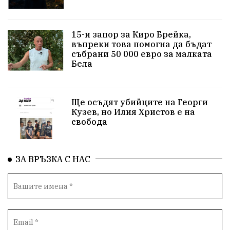
прозрачност
трагедия
родолюбие
15-и запор за Киро Брейка,
Родина
енергия
Свобода
природа
въпреки това помогна да бъдат
събрани 50 000 евро за малката
пътища
евро
закон
съдебна система
Бела
еврозона
родолюбци
история
Ще осъдят убийците на Георги
с.Неофит Рилски
Култура
правителство
Кузев, но Илия Христов е на
свобода
народ
подкрепа
ВМЗ
нов завод
Варна
болница
среща
дарение
решения
ЗА ВРЪЗКА С НАС
соларни паркове
новина
отговорност
традиции
проблеми
спорт
пасища
депутати
престъпления
васил левски