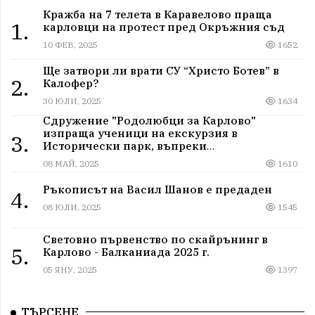
Кражба на 7 телета в Каравелово праща
1.
карловци на протест пред Окръжния съд
10 ФЕВ, 2025
1652
Ще затвори ли врати СУ “Христо Ботев” в
2.
Калофер?
30 ЮЛИ, 2025
1634
Сдружение "Родолюбци за Карлово"
изпраща ученици на екскурзия в
3.
Исторически парк, въпреки
дискриминацията
08 МАЙ, 2025
1610
Ръкописът на Васил Шанов е предаден
4.
08 ЮЛИ, 2025
1545
Световно първенство по скайрънинг в
5.
Карлово - Балканиада 2025 г.
05 ЯНУ, 2025
1397
ТЪРСЕНЕ