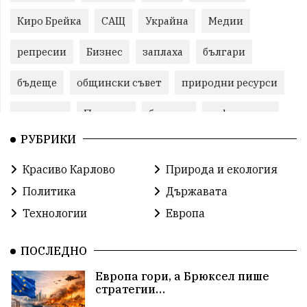
Киро Брейка
САЩ
Украйна
Медии
репресии
Бизнес
заплаха
българи
бъдеще
общински съвет
природни ресурси
младежи
Пловдив
бюджет
референдум
РУБРИКИ
Русия
Бай Рибан
Изкуственият интелект
Красиво Карлово
Природа и екология
проекти
гражданска позиция
празник
Политика
Държавата
Народно събрание
справедливост
книги
Технологии
Европа
животни
гордост
Хисаря
земеделие
ПОСЛЕДНО
дух
сметища
прозрачност
трагедия
Европа гори, а Брюксел пише
стратегии…
енергия
родолюбие
Родина
Свобода