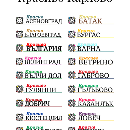
активност
награда
околна среда
жените
Национален празник
АПИ
ремонти
образование
бягане
обичаи
кукери
мислене
наука
подарък
екскурзия
икономика
лев
оставка
традиции и обичаи
лято
язовири
плодове
разследване
дете
страх
семинар
бедствия
Сопот
Мирен протест
съединение
активни граждане
активни граждане
Честване
убийство