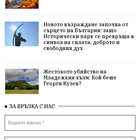
природа
пътища
евро
закон
Новото възраждане започва от
съдебна система
еврозона
родолюбци
сърцето на България: защо
Исторически парк се превръща в
история
с.Неофит Рилски
Култура
символ на силата, доброто и
свободния дух
правителство
народ
Турция
истина
арест
журналисти
партии
замърсяване
Жестокото убийство на
Младежкия хълм: Кой беше
нападение
адвокат
сила
филм
Георги Кузев?
партия Величие
храна
доказателства
ЗА ВРЪЗКА С НАС
дрон
Албания
Израел
незаконно строителство
брашно
хляб
запор
Великобритания
подкрепа
ВМЗ