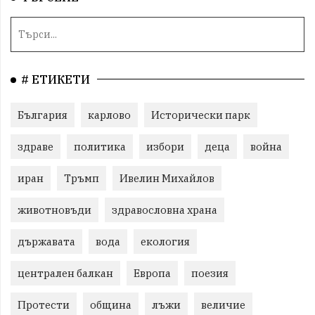
# ЕТИКЕТИ
България
карлово
Исторически парк
здраве
политика
избори
деца
война
иран
Тръмп
Ивелин Михайлов
животновъди
здравословна храна
държавата
вода
екология
централен балкан
Европа
поезия
Протести
община
лъжи
величие