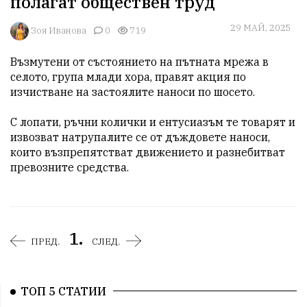
полагат обществен труд
29 МАЙ, 2025
Зоя Иванова
0
719
Възмутени от състоянието на пътната мрежа в 
селото, група млади хора, правят акция по 
изчистване на застоялите наноси по шосето.

С лопати, ръчни колички и ентусиазъм те товарят и 
извозват натрупалите се от дъждовете наноси, 
които възпрепятстват движението и разнебитват 
превозните средства.
1.
ПРЕД.
СЛЕД.
ТОП 5 СТАТИИ