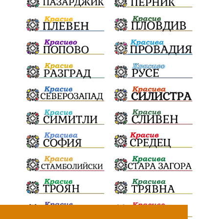
Павел Стоименов
черно море
туристи
доброволци
Брюксел
Румъния
наркотици
дела
дронове
майка
МЕЧ
дебат
детектор на лъжата
любов
МВР
гласове
конфликт
сигнали
проверки
протест
срещи
честност
битка за справедливост
интерес
съзнание
кмет
правосъдие
президент
реалност
София
мир
сделка
Сдружение
„Родолюбци за Карлово”
промени в изборния кодекс
риск
инерция