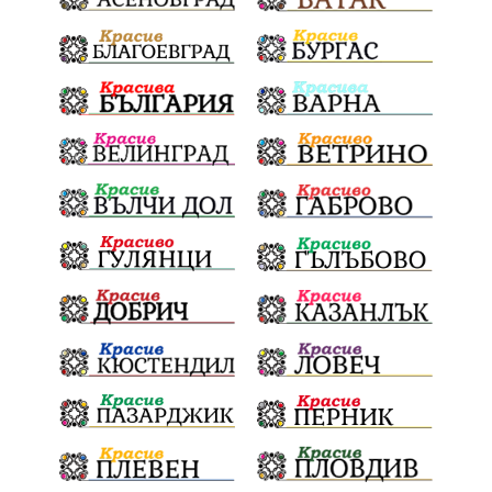
Национален празник
АПИ
ремонти
образование
бягане
обичаи
кукери
мислене
наука
подарък
екскурзия
икономика
лев
оставка
традиции и обичаи
лято
язовири
плодове
разследване
дете
страх
семинар
бедствия
Сопот
Мирен протест
съединение
активни граждане
активни граждане
Честване
убийство
Павел Стоименов
черно море
туристи