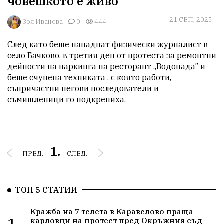
човешкото е живо
21 СЕП, 2025
Зоя Иванова
0
444
След като беше нападнат физически журналист в 
село Бачково, в третия ден от протеста за ремонтни 
дейности на паркинга на ресторант „Водопада” и 
беше счупена техниката , с която работи, 
съпричастни негови последователи и 
съмишленици го подкрепиха.
1.
ПРЕД.
СЛЕД.
ТОП 5 СТАТИИ
Кражба на 7 телета в Каравелово праща
1.
карловци на протест пред Окръжния съд