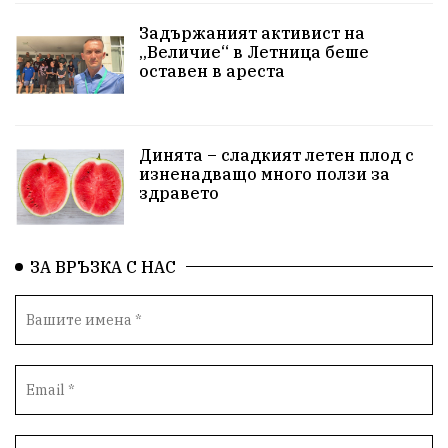
Задържаният активист на
съдебна система
еврозона
родолюбци
„Величие“ в Летница беше
оставен в ареста
история
с.Неофит Рилски
Култура
правителство
народ
Турция
истина
Динята – сладкият летен плод с
арест
журналисти
партии
замърсяване
изненадващо много ползи за
здравето
нападение
адвокат
сила
филм
партия Величие
храна
доказателства
ЗА ВРЪЗКА С НАС
дрон
Албания
Израел
незаконно строителство
брашно
хляб
запор
Великобритания
подкрепа
ВМЗ
нов завод
Варна
болница
среща