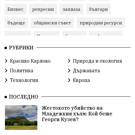
Бизнес
репресии
заплаха
българи
бъдеще
общински съвет
природни ресурси
младежи
Пловдив
бюджет
референдум
РУБРИКИ
Русия
Бай Рибан
Изкуственият интелект
Красиво Карлово
Природа и екология
проекти
гражданска позиция
празник
Политика
Държавата
Народно събрание
справедливост
книги
Технологии
Европа
животни
гордост
Хисаря
земеделие
ПОСЛЕДНО
дух
сметища
прозрачност
трагедия
Жестокото убийство на
Младежкия хълм: Кой беше
енергия
родолюбие
Родина
Свобода
Георги Кузев?
природа
пътища
евро
закон