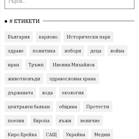
# ЕТИКЕТИ
България
карлово
Исторически парк
здраве
политика
избори
деца
война
иран
Тръмп
Ивелин Михайлов
животновъди
здравословна храна
държавата
вода
екология
централен балкан
община
Протести
поезия
Европа
лъжи
величие
Киро Брейка
САЩ
Украйна
Медии