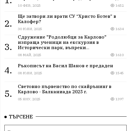
10 ФЕВ, 2025
1652
Ще затвори ли врати СУ “Христо Ботев” в
2.
Калофер?
30 ЮЛИ, 2025
1634
Сдружение "Родолюбци за Карлово"
изпраща ученици на екскурзия в
3.
Исторически парк, въпреки
дискриминацията
08 МАЙ, 2025
1610
Ръкописът на Васил Шанов е предаден
4.
08 ЮЛИ, 2025
1545
Световно първенство по скайрънинг в
5.
Карлово - Балканиада 2025 г.
05 ЯНУ, 2025
1397
ТЪРСЕНЕ