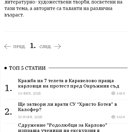
литературно- художествени творби, посветени на 
тази тема, а авторите са таланти на различна 
възраст.
1.
ПРЕД.
СЛЕД.
ТОП 5 СТАТИИ
Кражба на 7 телета в Каравелово праща
1.
карловци на протест пред Окръжния съд
10 ФЕВ, 2025
1654
Ще затвори ли врати СУ “Христо Ботев” в
2.
Калофер?
30 ЮЛИ, 2025
1634
Сдружение "Родолюбци за Карлово"
изпраща ученици на екскурзия в