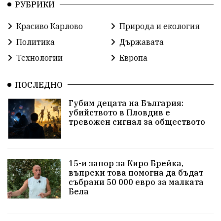
РУБРИКИ
Пловдив
бюджет
референдум
проекти
Красиво Карлово
Природа и екология
гражданска позиция
празник
Политика
Държавата
справедливост
книги
животни
гордост
Технологии
Европа
Изкуственият интелект
Хисаря
Турция
ПОСЛЕДНО
истина
арест
журналисти
партии
Губим децата на България:
убийството в Пловдив е
замърсяване
земеделие
дух
сметища
тревожен сигнал за обществото
прозрачност
трагедия
родолюбие
15-и запор за Киро Брейка,
Родина
енергия
Свобода
природа
въпреки това помогна да бъдат
събрани 50 000 евро за малката
пътища
евро
закон
съдебна система
Бела
еврозона
родолюбци
история