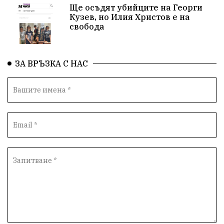
Ще осъдят убийците на Георги
с.Неофит Рилски
Култура
правителство
Кузев, но Илия Христов е на
свобода
народ
подкрепа
ВМЗ
нов завод
Варна
болница
среща
дарение
решения
ЗА ВРЪЗКА С НАС
соларни паркове
новина
отговорност
традиции
проблеми
спорт
пасища
депутати
престъпления
васил левски
земеделци
нападение
адвокат
сила
филм
партия Величие
храна
доказателства
дрон
Албания
Израел
незаконно строителство
брашно
хляб