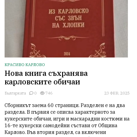
КРАСИВО КАРЛОВО
Нова книга съхранява
карловските обичаи
Бьлгарката
0
746
23 ФЕВ, 2025
Сборникът заема 60 страници. Разделен е на два 
раздела. В първия се описва характерното за 
кукерските обичаи, игри и маскарадни костюми на 
16-те кукерски самодейни състави от Община 
Карлово. Във втория раздел, са включени 