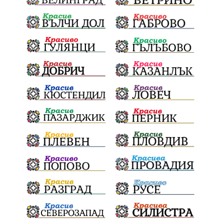
интерес
съзнание
кмет
правосъдие
президент
реалност
София
мир
малцинства
богдан
стара планина
здравеопазване
революционери
професия
активност
награда
околна среда
ремонти
образование
жените
Национален празник
АПИ
бягане
обичаи
кукери
мислене
наука
подарък
екскурзия
икономика
лев
оставка
традиции и обичаи
лято
язовири