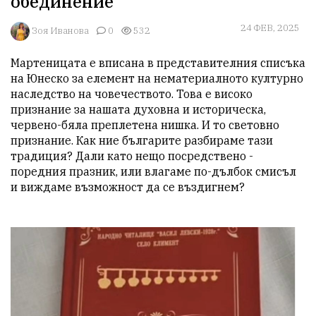
обединение
24 ФЕВ, 2025
Зоя Иванова
0
532
Мартеницата е вписана в представителния списъка 
на Юнеско за елемент на нематериалното културно 
наследство на човечеството. Това е високо 
признание за нашата духовна и историческа, 
червено-бяла преплетена нишка. И то световно 
признание. Как ние българите разбираме тази 
традиция? Дали като нещо посредствено - 
поредния празник, или влагаме по-дълбок смисъл 
и виждаме възможност да се въздигнем?