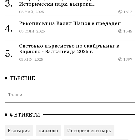
3.
Исторически парк, въпреки
дискриминацията
08 МАЙ, 2025
1612
Ръкописът на Васил Шанов е предаден
4.
08 ЮЛИ, 2025
1545
Световно първенство по скайрънинг в
5.
Карлово - Балканиада 2025 г.
05 ЯНУ, 2025
1397
ТЪРСЕНЕ
# ЕТИКЕТИ
България
карлово
Исторически парк