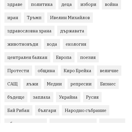
здраве
политика
деца
избори
война
иран
Тръмп
Ивелин Михайлов
здравословна храна
държавата
животновъди
вода
екология
централен балкан
Европа
поезия
Протести
община
Киро Брейка
величие
САЩ
лъжи
Медии
репресии
Бизнес
бъдеще
заплаха
Украйна
Русия
Бай Рибан
българи
Народно събрание
общински съвет
природни ресурси
младежи