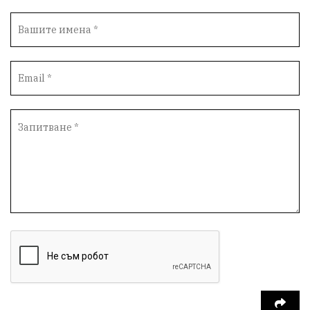
спорт
пасища
депутати
престъпления
васил левски
земеделци
подкрепа
нападение
адвокат
сила
партия Величие
филм
храна
доказателства
дрон
Албания
Израел
доброволци
незаконно строителство
брашно
хляб
убийство
запор
Великобритания
мозък
пшеница
доброволчески лагер
Летница
Китай
дипломатия
присъда
мигранти
Франция
беззаконията в Летница
Дагестан