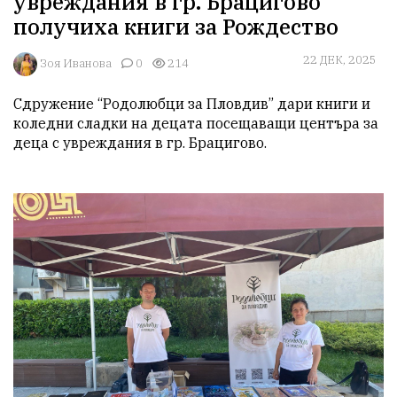
увреждания в гр. Брацигово
получиха книги за Рождество
22 ДЕК, 2025
Зоя Иванова
0
214
Сдружение “Родолюбци за Пловдив” дари книги и 
коледни сладки на децата посещаващи центъра за 
деца с увреждания в гр. Брацигово.