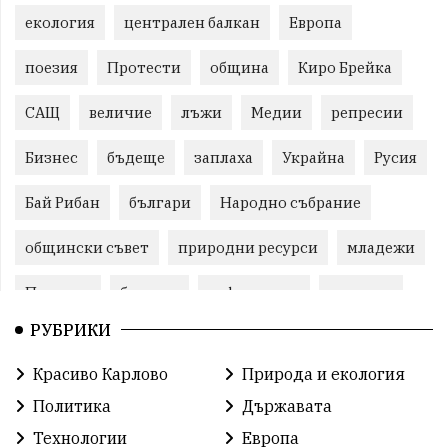
екология
централен балкан
Европа
поезия
Протести
община
Киро Брейка
САЩ
величие
лъжи
Медии
репресии
Бизнес
бъдеще
заплаха
Украйна
Русия
Бай Рибан
българи
Народно събрание
общински съвет
природни ресурси
младежи
Пловдив
бюджет
референдум
проекти
РУБРИКИ
гражданска позиция
празник
Красиво Карлово
Природа и екология
справедливост
книги
животни
гордост
Политика
Държавата
Изкуственият интелект
Хисаря
Турция
Технологии
Европа