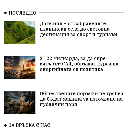
истина
арест
замърсяване
журналисти
ПОСЛЕДНО
партии
земеделие
дух
сметища
Дагестан – от забравените
планински села до световна
прозрачност
трагедия
родолюбие
дестинация за спорт и туризъм
Родина
енергия
Свобода
природа
$1,22 милиарда, за да спре
закон
съдебна система
пътища
еврозона
вятърът: САЩ обръщат курса на
енергийната си политика
евро
родолюбци
правителство
история
с.Неофит Рилски
Култура
народ
ВМЗ
Обществените поръчки не трябва
нов завод
Варна
болница
среща
да бъдат машина за източване на
публични пари
дарение
решения
соларни паркове
новина
отговорност
традиции
проблеми
ЗА ВРЪЗКА С НАС