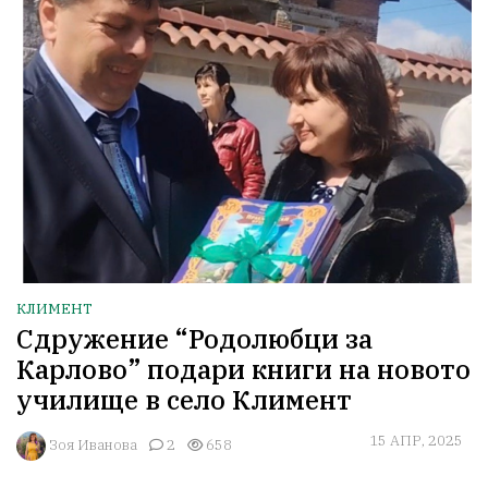
КЛИМЕНТ
Сдружение “Родолюбци за
Карлово” подари книги на новото
училище в село Климент
15 АПР, 2025
Зоя Иванова
2
658