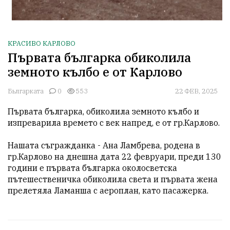
КРАСИВО КАРЛОВО
Първата българка обиколила
земното кълбо е от Карлово
Бьлгарката
0
553
22 ФЕВ, 2025
Първата българка, обиколила земното кълбо и 
изпреварила времето с век напред, е от гр.Карлово.

Нашата съгражданка - Ана Ламбрева, родена в 
гр.Карлово на днешна дата 22 февруари, преди 130 
години е първата българка околосветска 
пътешественичка обиколила света и първата жена 
прелетяла Ламанша с аероплан, като пасажерка.