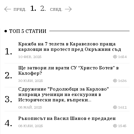
1.
2.
ПРЕД.
СЛЕД.
ТОП 5 СТАТИИ
Кражба на 7 телета в Каравелово праща
1.
карловци на протест пред Окръжния съд
10 ФЕВ, 2025
1654
Ще затвори ли врати СУ “Христо Ботев” в
2.
Калофер?
30 ЮЛИ, 2025
1636
Сдружение "Родолюбци за Карлово"
изпраща ученици на екскурзия в
3.
Исторически парк, въпреки
дискриминацията
08 МАЙ, 2025
1612
Ръкописът на Васил Шанов е предаден
4.
08 ЮЛИ, 2025
1545