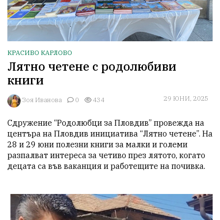
КРАСИВО КАРЛОВО
Лятно четене с родолюбиви
книги
29 ЮНИ, 2025
Зоя Иванова
0
434
Сдружение “Родолюбци за Пловдив” провежда на 
центъра на Пловдив инициатива “Лятно четене”. На 
28 и 29 юни полезни книги за малки и големи 
разпалват интереса за четиво през лятото, когато 
децата са във ваканция и работещите на почивка.