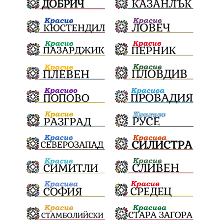
активност
награда
околна среда
ремонти
образование
жените
Национален празник
АПИ
бягане
обичаи
кукери
мислене
наука
енергетика
бедствия
лев
икономика
плодове
разследване
подарък
екскурзия
традиции и обичаи
лято
оставка
дете
страх
семинар
язовири
Сопот
Мирен протест
съединение
активни граждане
активни граждане