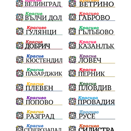
икономика
лев
оставка
традиции и обичаи
лято
язовири
плодове
разследване
дете
страх
семинар
бедствия
Сопот
Мирен протест
съединение
активни граждане
активни граждане
Честване
убийство
Павел Стоименов
черно море
туристи
доброволци
Брюксел
Румъния
наркотици
дела
дронове
майка
МЕЧ
дебат
детектор на лъжата
любов
МВР
гласове