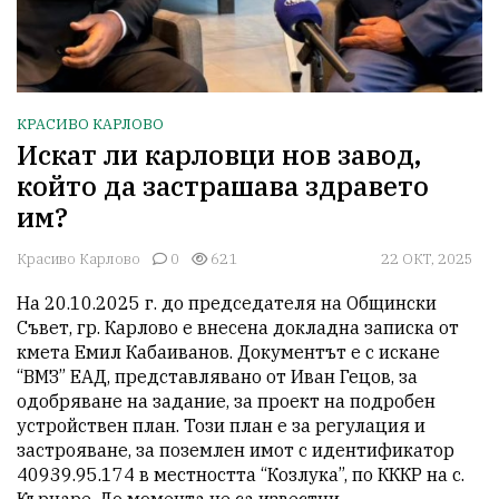
КРАСИВО КАРЛОВО
Искат ли карловци нов завод,
който да застрашава здравето
им?
Красиво Карлово
0
621
22 ОКТ, 2025
На 20.10.2025 г. до председателя на Общински 
Съвет, гр. Карлово е внесена докладна записка от 
кмета Емил Кабаиванов. Документът е с искане 
“ВМЗ” ЕАД, представлявано от Иван Гецов, за 
одобряване на задание, за проект на подробен 
устройствен план. Този план е за регулация и 
застрояване, за поземлен имот с идентификатор 
40939.95.174 в местността “Козлука”, по КККР на с. 