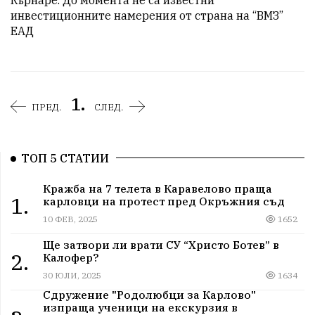
Кърнаре. До момента не са известни 
инвестиционните намерения от страна на “ВМЗ” 
ЕАД
1.
ПРЕД.
СЛЕД.
ТОП 5 СТАТИИ
Кражба на 7 телета в Каравелово праща
1.
карловци на протест пред Окръжния съд
10 ФЕВ, 2025
1652
Ще затвори ли врати СУ “Христо Ботев” в
2.
Калофер?
30 ЮЛИ, 2025
1634
Сдружение "Родолюбци за Карлово"
изпраща ученици на екскурзия в