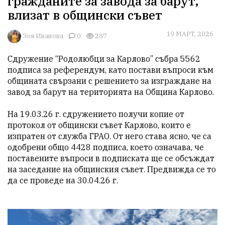
гражданите за завода за барут,
влизат в общински съвет
19 МАРТ, 2026
Зоя Иванова
0
287
Сдружение “Родолюбци за Карлово” събра 5562 
подписа за референдум, като постави въпроси към 
общината свързани с решението за изграждане на 
завод за барут на територията на Община Карлово.

На 19.03.26 г. сдружението получи копие от 
протокол от общински съвет Карлово, които е 
изпратен от служба ГРАО. От него става ясно, че са 
одобрени общо 4428 подписа, което означава, че 
поставените въпроси в подписката ще се обсъждат 
на заседание на общинския съвет. Предвижда се то 
да се проведе на 30.04.26 г.