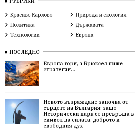
РУБРИКИ
Русия
Бай Рибан
Изкуственият интелект
Красиво Карлово
Природа и екология
проекти
гражданска позиция
празник
Политика
Държавата
Народно събрание
справедливост
книги
Технологии
Европа
животни
гордост
Хисаря
земеделие
ПОСЛЕДНО
дух
сметища
прозрачност
трагедия
Европа гори, а Брюксел пише
стратегии…
енергия
родолюбие
Родина
Свобода
природа
пътища
евро
закон
Новото възраждане започва от
съдебна система
еврозона
родолюбци
сърцето на България: защо
Исторически парк се превръща в
история
с.Неофит Рилски
Култура
символ на силата, доброто и
свободния дух
правителство
народ
Турция
истина