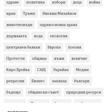
здраве
политика
избори
деца
война
иран
Тръмп
Ивелин Михайлов
животновъди
здравословна храна
държавата
вода
екология
централен балкан
Европа
поезия
Протести
община
лъжи
величие
Киро Брейка
САЩ
Украйна
Медии
репресии
Бизнес
заплаха
българи
бъдеще
общински съвет
природни ресурси
младежи
Пловдив
бюджет
референдум