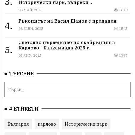
3.
Исторически парк, въпреки
дискриминацията
08 МАЙ, 2025
1610
Ръкописът на Васил Шанов е предаден
4.
08 ЮЛИ, 2025
1545
Световно първенство по скайрънинг в
5.
Карлово - Балканиада 2025 г.
05 ЯНУ, 2025
1397
ТЪРСЕНЕ
# ЕТИКЕТИ
България
карлово
Исторически парк