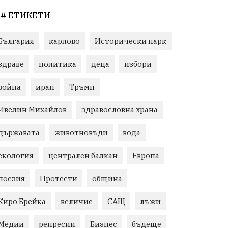
# ЕТИКЕТИ
България
карлово
Исторически парк
здраве
политика
деца
избори
война
иран
Тръмп
Ивелин Михайлов
здравословна храна
държавата
животновъди
вода
екология
централен балкан
Европа
поезия
Протести
община
Киро Брейка
величие
САЩ
лъжи
Медии
репресии
Бизнес
бъдеще