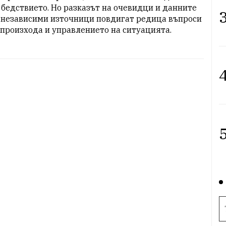
 бедствието. Но разказът на очевидци и данните 
3
 независими източници повдигат редица въпроси 
 произхода и управлението на ситуацията.
4
5