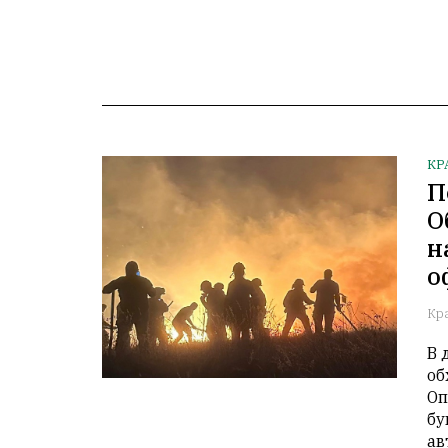
КР
П
О
н
о
Кр
В 
об
Оп
бу
ав