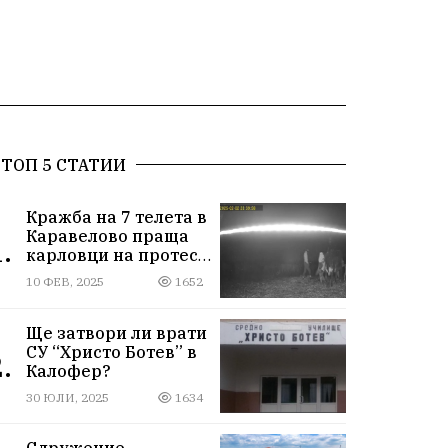
ТОП 5 СТАТИИ
Кражба на 7 телета в
Каравелово праща
.
карловци на протест
пред Окръжния съд
10 ФЕВ, 2025
1652
Ще затвори ли врати
СУ “Христо Ботев” в
.
Калофер?
30 ЮЛИ, 2025
1634
Сдружение