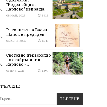
"Родолюбци за
.
Карлово" изпраща
ученици на
08 МАЙ, 2025
1611
екскурзия в
Исторически парк,
въпреки
Ръкописът на Васил
дискриминацията
.
Шанов е предаден
08 ЮЛИ, 2025
1545
Световно първенство
по скайрънинг в
.
Карлово -
Балканиада 2025 г.
05 ЯНУ, 2025
1397
ТЪРСЕНЕ