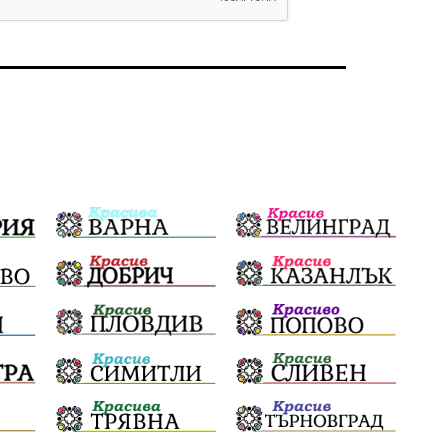
земеделие
дух
сметища
прозрачност
трагедия
родолюбие
Родина
енергия
Свобода
природа
пътища
евро
закон
съдебна система
еврозона
родолюбци
история
с.Неофит Рилски
Култура
правителство
народ
подкрепа
ВМЗ
нов завод
Варна
болница
среща
дарение
решения
соларни паркове
новина