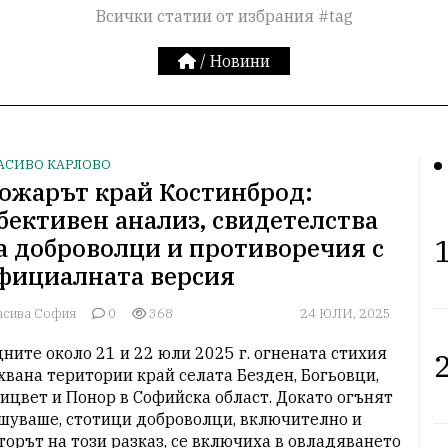
Всички статии от избрания #tag
/
Новини
АСИВО КАРЛОВО
ожарът край Костинброд:
бективен анализ, свидетелства
1
а доброволци и противоречия с
фициалната версия
асива София
0
368
24 ЮЛИ, 2025
дните около 21 и 22 юли 2025 г. огнената стихия 
2
хвана територии край селата Безден, Богьовци, 
ицвет и Понор в Софийска област. Докато огънят 
шуваше, стотици доброволци, включително и 
торът на този разказ, се включиха в овладяването 