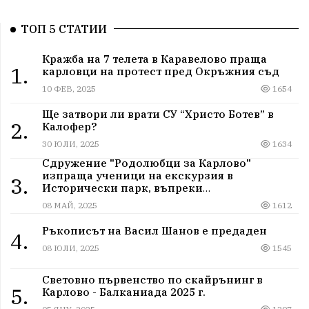
ТОП 5 СТАТИИ
Кражба на 7 телета в Каравелово праща
1.
карловци на протест пред Окръжния съд
10 ФЕВ, 2025
1654
Ще затвори ли врати СУ “Христо Ботев” в
2.
Калофер?
30 ЮЛИ, 2025
1634
Сдружение "Родолюбци за Карлово"
изпраща ученици на екскурзия в
3.
Исторически парк, въпреки
дискриминацията
08 МАЙ, 2025
1612
Ръкописът на Васил Шанов е предаден
4.
08 ЮЛИ, 2025
1545
Световно първенство по скайрънинг в
5.
Карлово - Балканиада 2025 г.