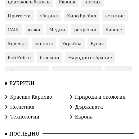
централен балкан
Европа
поезия
Протести
община
Киро Брейка
величие
САЩ
лъжи
Медии
репресии
Бизнес
бъдеще
заплаха
Украйна
Русия
Бай Рибан
българи
Народно събрание
общински съвет
природни ресурси
младежи
РУБРИКИ
Пловдив
бюджет
референдум
проекти
Красиво Карлово
Природа и екология
гражданска позиция
празник
Политика
Държавата
справедливост
книги
животни
гордост
Технологии
Европа
Изкуственият интелект
Хисаря
Турция
ПОСЛЕДНО