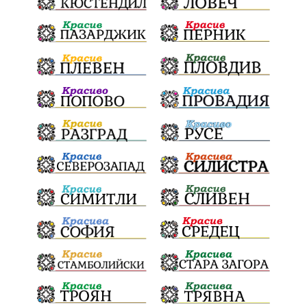
активност
награда
околна среда
ремонти
образование
жените
Национален празник
АПИ
бягане
обичаи
кукери
мислене
наука
подарък
екскурзия
икономика
лев
оставка
традиции и обичаи
лято
язовири
плодове
разследване
дете
страх
семинар
бедствия
Сопот
Мирен протест
съединение
активни граждане
активни граждане
Честване
Апостол