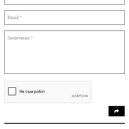
традиции
проблеми
спорт
пасища
депутати
престъпления
васил левски
земеделци
нападение
адвокат
сила
филм
партия Величие
храна
доказателства
дрон
Албания
Израел
незаконно строителство
брашно
хляб
убийство
запор
Великобритания
мозък
пшеница
доброволчески лагер
Летница
Китай
дипломатия
присъда
мигранти
Франция
беззаконията в Летница