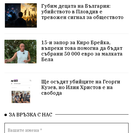
истина
арест
журналисти
партии
Губим децата на България:
убийството в Пловдив е
замърсяване
земеделие
дух
сметища
тревожен сигнал за обществото
прозрачност
трагедия
родолюбие
15-и запор за Киро Брейка,
Родина
енергия
Свобода
природа
въпреки това помогна да бъдат
събрани 50 000 евро за малката
пътища
евро
закон
съдебна система
Бела
еврозона
родолюбци
история
Ще осъдят убийците на Георги
с.Неофит Рилски
Култура
правителство
Кузев, но Илия Христов е на
свобода
народ
подкрепа
ВМЗ
нов завод
Варна
болница
среща
дарение
решения
ЗА ВРЪЗКА С НАС
соларни паркове
новина
отговорност