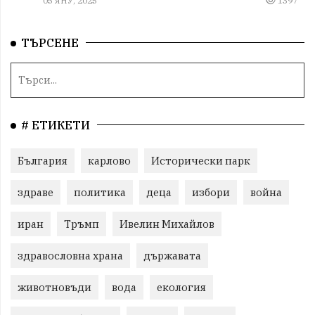
05 ЯНУ, 2025
1397
ТЪРСЕНЕ
# ЕТИКЕТИ
България
карлово
Исторически парк
здраве
политика
деца
избори
война
иран
Тръмп
Ивелин Михайлов
здравословна храна
държавата
животновъди
вода
екология