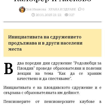
Зоя Иванова
ХРАНА И ЗДРАВЕ
0
20.11.2025 21:22
327
Инициативата на сдружението 
продължава и в други населени 
места
В
два поредни дни сдружение “Родолюбци за
Пловдив” проведе образователни и полезни
лекции на тема “Как да се храним
качествено и да спестяваме”.
Инициативата е на пловдивското сдружение и е
свързана с образователната им дейност.
Пенсионерите от пенсионерските клубове в