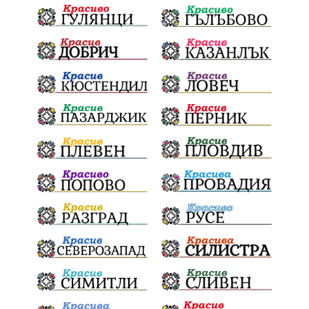
традиции и обичаи
лято
язовири
плодове
разследване
дете
страх
семинар
бедствия
Сопот
Мирен протест
съединение
активни граждане
активни граждане
Честване
убийство
Павел Стоименов
черно море
туристи
доброволци
дела
дронове
наркотици
майка
МЕЧ
дебат
детектор на лъжата
любов
МВР
гласове
конфликт
сигнали
проверки
протест
срещи
честност