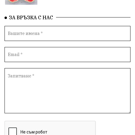
нападение
адвокат
сила
филм
партия Величие
храна
доказателства
ЗА ВРЪЗКА С НАС
дрон
Албания
Израел
незаконно строителство
брашно
хляб
запор
Великобритания
подкрепа
ВМЗ
нов завод
Варна
болница
среща
дарение
решения
соларни паркове
новина
отговорност
традиции
проблеми
спорт
пасища
депутати
престъпления
васил левски
земеделци
мозък
пшеница