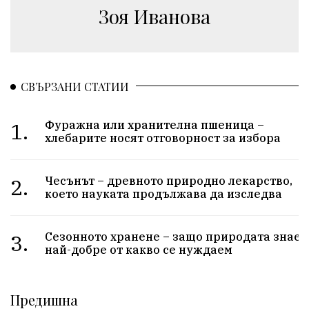
Зоя Иванова
СВЪРЗАНИ СТАТИИ
1.
Фуражна или хранителна пшеница –
хлебарите носят отговорност за избора
2.
Чесънът – древното природно лекарство,
което науката продължава да изследва
3.
Сезонното хранене – защо природата знае
най-добре от какво се нуждаем
Предишна