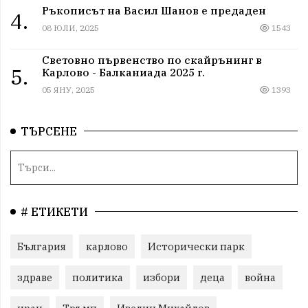
Ръкописът на Васил Шанов е предаден
4.
08 ЮЛИ, 2025
1543
Световно първенство по скайрънинг в
5.
Карлово - Балканиада 2025 г.
05 ЯНУ, 2025
1393
ТЪРСЕНЕ
# ЕТИКЕТИ
България
карлово
Исторически парк
здраве
политика
избори
деца
война