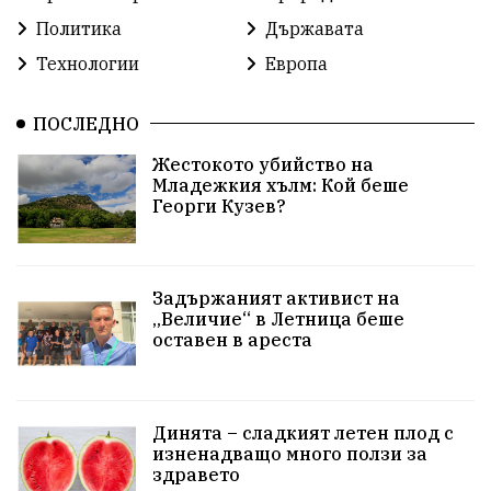
проекти
гражданска позиция
празник
Политика
Държавата
Народно събрание
справедливост
книги
Технологии
Европа
животни
гордост
Хисаря
земеделие
ПОСЛЕДНО
дух
сметища
прозрачност
трагедия
Жестокото убийство на
Младежкия хълм: Кой беше
енергия
родолюбие
Родина
Свобода
Георги Кузев?
природа
пътища
евро
закон
Задържаният активист на
съдебна система
еврозона
родолюбци
„Величие“ в Летница беше
оставен в ареста
история
с.Неофит Рилски
Култура
правителство
народ
Турция
истина
Динята – сладкият летен плод с
арест
журналисти
партии
замърсяване
изненадващо много ползи за
здравето