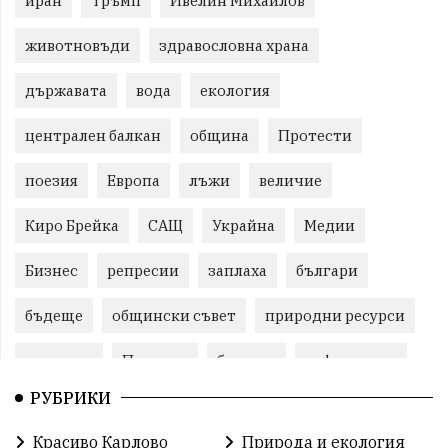
иран
Тръмп
Ивелин Михайлов
животновъди
здравословна храна
държавата
вода
екология
централен балкан
община
Протести
поезия
Европа
лъжи
величие
Киро Брейка
САЩ
Украйна
Медии
Бизнес
репресии
заплаха
българи
бъдеще
общински съвет
природни ресурси
младежи
Пловдив
бюджет
референдум
РУБРИКИ
Русия
Бай Рибан
Изкуственият интелект
Красиво Карлово
Природа и екология