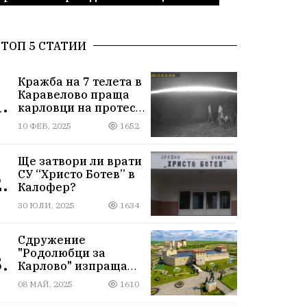
ТОП 5 СТАТИИ
Кражба на 7 телета в
Каравелово праща
.
карловци на протест
пред Окръжния съд
10 ФЕВ, 2025
1652
Ще затвори ли врати
СУ “Христо Ботев” в
.
Калофер?
30 ЮЛИ, 2025
1634
Сдружение
"Родолюбци за
.
Карлово" изпраща
ученици на
08 МАЙ, 2025
1610
екскурзия в
Исторически парк,