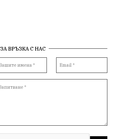
малцинства
богдан
стара планина
здравеопазване
революционери
професия
активност
награда
ЗА ВРЪЗКА С НАС
околна среда
жените
Национален празник
АПИ
ремонти
образование
бягане
обичаи
кукери
мислене
наука
подарък
екскурзия
икономика
лев
оставка
традиции и обичаи
лято
язовири
плодове
разследване
дете
страх