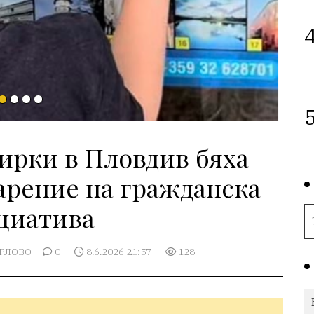
4
5
пирки в Пловдив бяха
арение на гражданска
циатива
АРЛОВО
0
8.6.2026 21:57
128