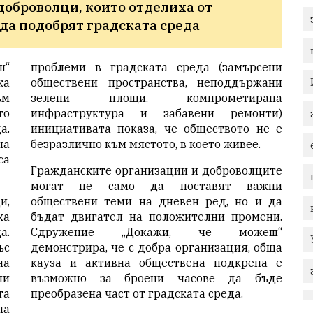
оброволци, които отделиха от 
 да подобрят градската среда
ш“
проблеми в градската среда (замърсени
ка
обществени пространства, неподдържани
ъм
зелени площи, компрометирана
то
инфраструктура и забавени ремонти)
а.
инициативата показа, че обществото не е
на
безразлично към мястото, в което живее.
са
Гражданските организации и доброволците
могат не само да поставят важни
и,
обществени теми на дневен ред, но и да
ха
бъдат двигател на положителни промени.
а.
Сдружение „Докажи, че можеш“
ъс
демонстрира, че с добра организация, обща
на
кауза и активна обществена подкрепа е
ни
възможно за броени часове да бъде
та
преобразена част от градската среда.
на