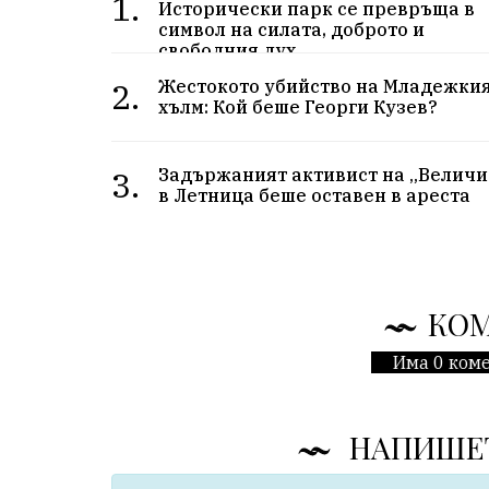
1.
Исторически парк се превръща в
символ на силата, доброто и
свободния дух
2.
Жестокото убийство на Младежки
хълм: Кой беше Георги Кузев?
3.
Задържаният активист на „Величи
в Летница беше оставен в ареста
КО
Има 0 коме
НАПИШЕ