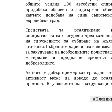
общите усилия 100 автобусни спир
придобиха обновен и поддържан обли
какъвто подобава на един съвремен
европейски град.
Средствата за реализиране 
инициативата са осигурени чрез кампан
на сдружението за събиране на жъл
стотинки. Събраните дарения са използва
за закупуване на необходимите почиства
материали и предпазни средства 
доброволците.
Акцията е добър пример как гражданска
активност може да доведе до реал
промяна. В условията на натрупващи 
#Пловди