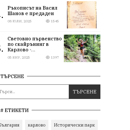
въпреки
Ръкописът на Васил
дискриминацията
.
Шанов е предаден
08 ЮЛИ, 2025
1545
Световно първенство
по скайрънинг в
.
Карлово -
Балканиада 2025 г.
05 ЯНУ, 2025
1397
ТЪРСЕНЕ
# ЕТИКЕТИ
България
карлово
Исторически парк