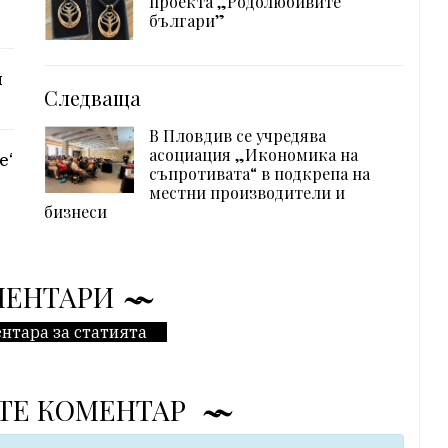
проекта „Родолюбивите
българи”
я
Следваща
В Пловдив се учредява
асоциация „Икономика на
е“
съпротивата“ в подкрепа на
местни производители и
бизнеси
МЕНТАРИ
нтара за статията
ТЕ КОМЕНТАР