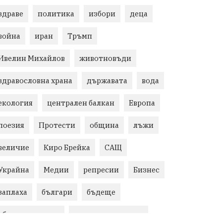
здраве
политика
избори
деца
война
иран
Тръмп
Ивелин Михайлов
животновъди
здравословна храна
държавата
вода
екология
централен балкан
Европа
поезия
Протести
община
лъжи
величие
Киро Брейка
САЩ
Украйна
Медии
репресии
Бизнес
заплаха
българи
бъдеще
общински съвет
природни ресурси