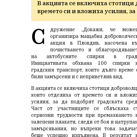
В акцията се включиха стотици д
времето си и вложиха усилия, за
С
дружение „Докажи, че може
организира мащабна доброволчес
акция в Пловдив, насочена к
почистването и облагородяване
на автобусните спирки в град
Инициативата обхвана 100 спирки 
градския транспорт, които дълго време 
били замърсени и с неприветлив вид.
В акцията се включиха стотици доброволц
които отделиха от времето си и вложи
усилия, за да подобрят градската сред
Част от участниците се сблъскаха с
сериозни трудности при премахването 
залепени плакати, следи от боя и натрупа
замърсявания, но въпреки това задача
беше успешно изпълнена. В резултат 