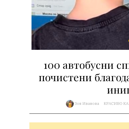
100 автобусни с
почистени благод
ини
Зоя Иванова
КРАСИВО К