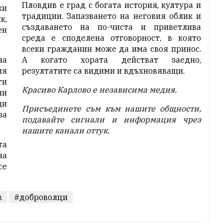
Пловдив е град с богата история, култура и
ки
традиции. Запазването на неговия облик и
к,
създаването на по-чиста и приветлива
ен
среда е споделена отговорност, в която
всеки гражданин може да има своя принос.
на
А когато хората действат заедно,
ия
резултатите са видими и вдъхновяващи.
ти
Красиво Карлово е независима медия.
ни
щи
Присъединете съм към нашите общности,
за
подавайте с
игнали и информация чрез
нашите канали
оттук
.
та
на
се
в
#доброволци