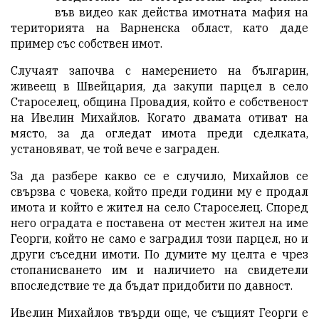
във видео как действа имотната мафия на
територията на Варненска област, като даде
пример със собствен имот.
Случаят
започва с намерението на българин,
живеещ в Швейцария, да закупи парцел в село
Староселец, община Провадия, който е собственост
на Ивелин Михайлов. Когато двамата отиват на
място, за да огледат имота преди сделката,
установяват, че той вече е заграден.
За да разбере какво се е случило, Михайлов се
свързва с човека, който преди години му е продал
имота и който е жител на село Староселец. Според
него оградата е поставена от местен жител на име
Георги, който не само е заградил този парцел, но и
други съседни имоти. По думите му целта е чрез
стопанисването им и наличието на свидетели
впоследствие те да бъдат придобити по давност.
Ивелин Михайлов твърди още, че същият Георги е