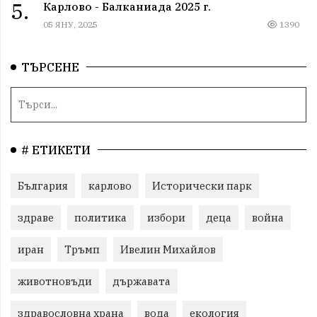
5.
Карлово - Балканиада 2025 г.
05 ЯНУ, 2025
1390
ТЪРСЕНЕ
# ЕТИКЕТИ
България
карлово
Исторически парк
здраве
политика
избори
деца
война
иран
Тръмп
Ивелин Михайлов
животновъди
държавата
здравословна храна
вода
екология