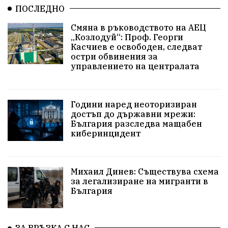
ПОСЛЕДНО
дух
сметища
прозрачност
трагедия
Смяна в ръководството на АЕЦ
„Козлодуй“: Проф. Георги
енергия
родолюбие
Родина
Свобода
Касчиев е освободен, следват
остри обвинения за
управлението на централата
природа
пътища
евро
закон
съдебна система
еврозона
родолюбци
Години наред неоторизиран
история
с.Неофит Рилски
Култура
достъп до държавни мрежи:
България разследва мащабен
киберинцидент
правителство
народ
Турция
истина
журналисти
партии
замърсяване
Михаил Динев: Съществува схема
за легализиране на мигранти в
нападение
адвокат
арест
сила
филм
България
партия Величие
храна
доказателства
дрон
Албания
Израел