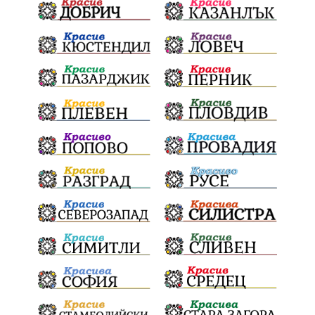
семинар
бедствия
Сопот
Мирен протест
съединение
активни граждане
активни граждане
Честване
убийство
Павел Стоименов
черно море
туристи
доброволци
дела
дронове
наркотици
майка
МЕЧ
дебат
детектор на лъжата
любов
МВР
гласове
конфликт
сигнали
проверки
протест
срещи
честност
битка за справедливост
интерес
съзнание
кмет
правосъдие
президент
реалност