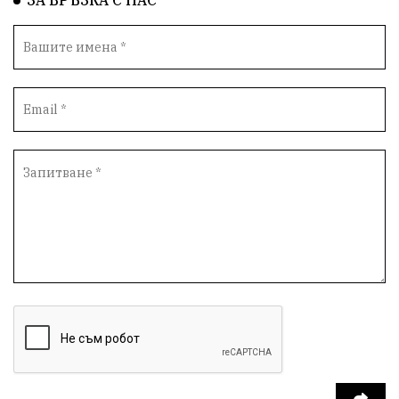
ЗА ВРЪЗКА С НАС
незаконно строителство
брашно
хляб
запор
Великобритания
подкрепа
ВМЗ
нов завод
Варна
болница
среща
дарение
решения
соларни паркове
новина
отговорност
традиции
проблеми
спорт
пасища
депутати
престъпления
васил левски
земеделци
мозък
пшеница
доброволчески лагер
Китай
дипломатия
Румъния
Франция
беззаконията в Летница