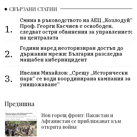
СВЪРЗАНИ СТАТИИ
Смяна в ръководството на АЕЦ „Козлодуй“:
1.
Проф. Георги Касчиев е освободен,
следват остри обвинения за управлението
на централата
Години наред неоторизиран достъп до
2.
държавни мрежи: България разследва
мащабен киберинцидент
Ивелин Михайлов: „Срещу „Исторически
3.
парк“ се води координирана кампания за
унищожаване“
Предишна
Нов горещ фронт: Пакистан и
Афганистан се приближават към
открита война