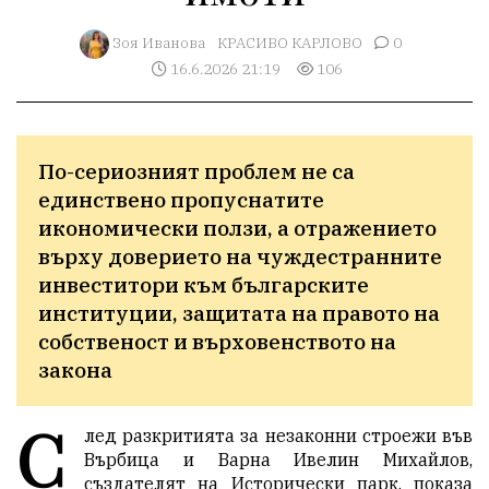
Зоя Иванова
КРАСИВО КАРЛОВО
0
16.6.2026 21:19
106
По-сериозният проблем не са 
единствено пропуснатите 
икономически ползи, а отражението 
върху доверието на чуждестранните 
инвеститори към българските 
институции, защитата на правото на 
собственост и върховенството на 
закона
С
лед разкритията за незаконни строежи във
Върбица и Варна Ивелин Михайлов,
създателят на Исторически парк, показа