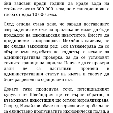
бил заловен преди години да краде вода на
стойност около 300 000 лева, но е санкциониран с
глоба от едва 10 000 лева.
След огледа става ясно, че заради поставените
заграждения имотът на практика не може да бъде
продаден на швейцарския инвеститор. Вместо да
предприеме саморазправа, Михайлов заявява, че
ще следва законовия ред. Той възнамерява да се
обърне към службата по кадастър с искане за
административна проверка, за да се установят
точните граници на парцела. Целта е да се провери
дали не са настъпили промени в
административния статут на имота и спорът да
бъде разрешен по официален път.
Докато тази процедура тече, потенциалният
купувач от Швейцария ще се върне обратно, а
възможната инвестиция ще остане нереализирана.
Според Михайлов обаче по-сериозният проблем не
са единствено пропуснатите икономически ползи, а