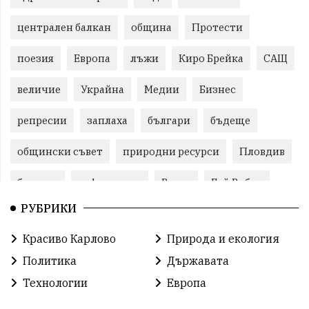
централен балкан
община
Протести
поезия
Европа
лъжи
Киро Брейка
САЩ
величие
Украйна
Медии
Бизнес
репресии
заплаха
българи
бъдеще
общински съвет
природни ресурси
Пловдив
бюджет
референдум
Русия
Бай Рибан
РУБРИКИ
Изкуственият интелект
проекти
Красиво Карлово
Природа и екология
гражданска позиция
младежи
празник
Политика
Държавата
Народно събрание
справедливост
книги
Технологии
Европа
животни
гордост
Хисаря
земеделие