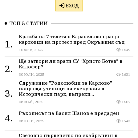
ВХОД
ТОП 5 СТАТИИ
Кражба на 7 телета в Каравелово праща
1.
карловци на протест пред Окръжния съд
10 ФЕВ, 2025
1649
Ще затвори ли врати СУ “Христо Ботев” в
2.
Калофер?
30 ЮЛИ, 2025
1631
Сдружение "Родолюбци за Карлово"
изпраща ученици на екскурзия в
3.
Исторически парк, въпреки
дискриминацията
08 МАЙ, 2025
1607
Ръкописът на Васил Шанов е предаден
4.
08 ЮЛИ, 2025
1543
Световно първенство по скайрънинг в