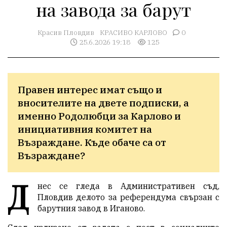
на завода за барут
Красив Пловдив
КРАСИВО КАРЛОВО
0
25.6.2026 19:18
125
Правен интерес имат също и 
вносителите на двете подписки, а 
именно Родолюбци за Карлово и 
инициативния комитет на 
Възраждане. Къде обаче са от 
Възраждане?
Д
нес се гледа в Административен съд,
Пловдив делото за референдума свързан с
барутния завод в Иганово.