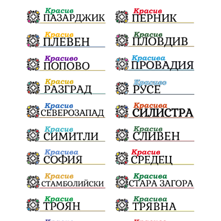
ремонти
образование
жените
Национален празник
АПИ
бягане
обичаи
кукери
мислене
наука
подарък
екскурзия
икономика
лев
оставка
традиции и обичаи
лято
язовири
плодове
разследване
дете
страх
семинар
бедствия
Сопот
Мирен протест
съединение
активни граждане
активни граждане
Честване
Апостол