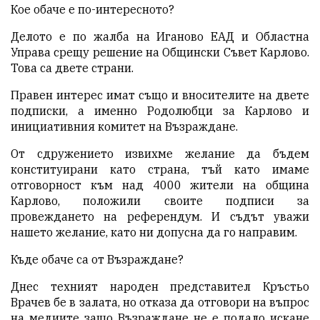
Кое обаче е по-интересното?
Делото е по жалба на Иганово ЕАД и Областна
Управа срещу решение на Общински Съвет Карлово.
Това са двете страни.
Правен интерес имат също и вносителите на двете
подписки, а именно Родолюбци за Карлово и
инициативния комитет на Възраждане.
От сдружението извихме желание да бъдем
конституирани като страна, тъй като имаме
отговорност към над 4000 жители на община
Карлово, положили своите подписи за
провеждането на референдум. И съдът уважи
нашето желание, като ни допусна да го направим.
Къде обаче са от Възраждане?
Днес техният народен представител Кръстьо
Врачев бе в залата, но отказа да отговори на въпрос
на медиите защо Възраждане не е подало искане