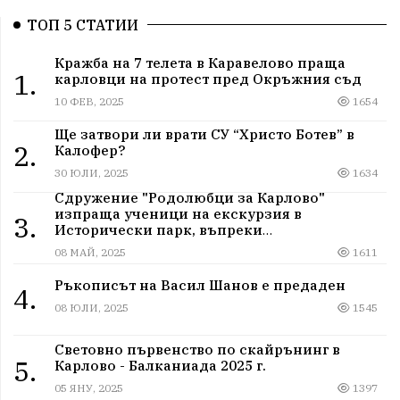
ТОП 5 СТАТИИ
Кражба на 7 телета в Каравелово праща
1.
карловци на протест пред Окръжния съд
10 ФЕВ, 2025
1654
Ще затвори ли врати СУ “Христо Ботев” в
2.
Калофер?
30 ЮЛИ, 2025
1634
Сдружение "Родолюбци за Карлово"
изпраща ученици на екскурзия в
3.
Исторически парк, въпреки
дискриминацията
08 МАЙ, 2025
1611
Ръкописът на Васил Шанов е предаден
4.
08 ЮЛИ, 2025
1545
Световно първенство по скайрънинг в
5.
Карлово - Балканиада 2025 г.
05 ЯНУ, 2025
1397