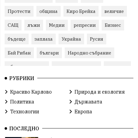
Протести
община
Киро Брейка
величие
САЩ
лъжи
Медии
репресии
Бизнес
бъдеще
заплаха
Украйна
Русия
Бай Рибан
българи
Народно събрание
общински съвет
природни ресурси
младежи
РУБРИКИ
Пловдив
бюджет
референдум
проекти
Красиво Карлово
Природа и екология
гражданска позиция
празник
Политика
Държавата
справедливост
книги
животни
гордост
Технологии
Европа
Изкуственият интелект
Хисаря
Турция
ПОСЛЕДНО
истина
арест
журналисти
партии