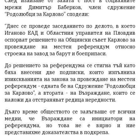
След излизане от залата с пост в социалните
мрежи Димитър Баберков, член сдружение
“Родолюбци за Карлово” сподели:
“Днес се проведе заседанието по делото, в което
Иганово ЕАД и Областния управител на Пловдив
оспорват решението на Общински съвет Карлово за
провеждане на местен референдум относно
строежа на завод за барут и боеприпаси.
До решението за референдума се стигна тъй като
бяха внесени две подписки, които изпълниха
изикскванията на закона за провеждане на местен
референдум - едната бе на Сдружение “Родолюбци
за Карлово”, а втората - на Възраждане, които се
наложи да отстраняват редица нередности.
Дълго време обществото се залъгваше от всички
медии, че Възраждане са инициатори на
референдума, но това не е вярно и ние
представихме доказателства в подкрепа.