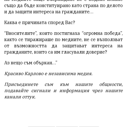
също да бъде конституирано като страна по делото
и да защити интереса на гражданите…
Каква е причината според Вас?
“Вносителите”, които постигнаха “огромна победа”,
както се тиражираше по медиите, не се възползват
от възможността да защитават интереса на
гражданите, които са им гласували доверие?
Аз нещо съм объркан…”
Красиво Карлово е независима медия.
Присъединете съм към нашите общности,
подавайте с
игнали и информация чрез нашите
канали
оттук
.