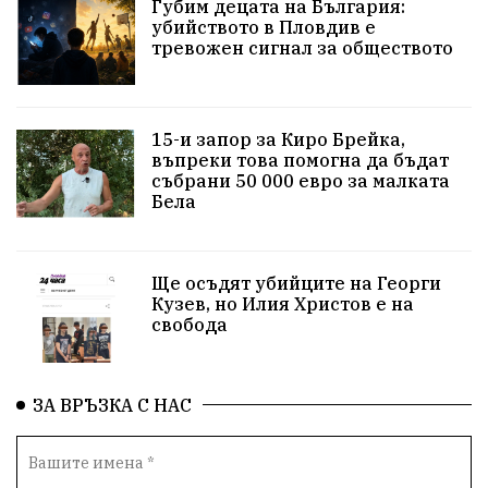
Губим децата на България:
убийството в Пловдив е
замърсяване
земеделие
дух
сметища
тревожен сигнал за обществото
прозрачност
трагедия
родолюбие
15-и запор за Киро Брейка,
Родина
енергия
Свобода
природа
въпреки това помогна да бъдат
събрани 50 000 евро за малката
пътища
евро
закон
съдебна система
Бела
еврозона
родолюбци
история
Ще осъдят убийците на Георги
с.Неофит Рилски
Култура
правителство
Кузев, но Илия Христов е на
свобода
народ
подкрепа
ВМЗ
нов завод
Варна
болница
среща
дарение
решения
ЗА ВРЪЗКА С НАС
соларни паркове
новина
отговорност
традиции
проблеми
спорт
пасища