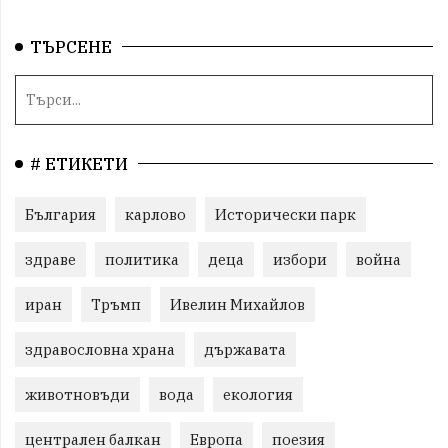
ТЪРСЕНЕ
# ЕТИКЕТИ
България
карлово
Исторически парк
здраве
политика
деца
избори
война
иран
Тръмп
Ивелин Михайлов
здравословна храна
държавата
животновъди
вода
екология
централен балкан
Европа
поезия