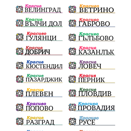
икономика
лев
оставка
традиции и обичаи
лято
язовири
плодове
разследване
дете
страх
семинар
бедствия
Сопот
Мирен протест
съединение
активни граждане
активни граждане
Честване
убийство
Павел Стоименов
черно море
туристи
доброволци
Брюксел
Румъния
наркотици
дела
дронове
майка
МЕЧ
дебат
детектор на лъжата
любов
МВР
гласове