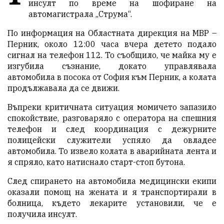
инсулт по време на шофиране на
автомагистрала „Струма“.
По информация на Областната дирекция на МВР –
Перник, около 12:00 часа вчера детето подало
сигнал на телефон 112. То съобщило, че майка му е
изгубила съзнание, докато управлявала
автомобила в посока от София към Перник, а колата
продължавала да се движи.
Въпреки критичната ситуация момичето запазило
спокойствие, разговаряло с оператора на спешния
телефон и след координация с дежурните
полицейски служители успяло да овладее
автомобила. То извело колата в аварийната лента и
я спряло, като натиснало старт-стоп бутона.
След спирането на автомобила медицински екипи
оказали помощ на жената и я транспортирали в
болница, където лекарите установили, че е
получила инсулт.