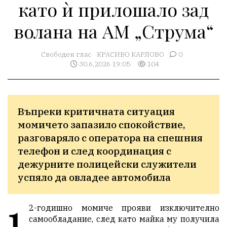
като ѝ прилошало зад
волана на АМ „Струма“
Свободен глас
КРАСИВО КАРЛОВО
0
30.6.2026 19:05
104
Въпреки критичната ситуация 
момичето запазило спокойствие, 
разговаряло с оператора на спешния 
телефон и след координация с 
дежурните полицейски служители 
успяло да овладее автомобила
1
2-годишно момиче прояви изключително
самообладание, след като майка му получила