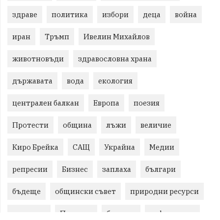
здраве
политика
избори
деца
война
иран
Тръмп
Ивелин Михайлов
животновъди
здравословна храна
държавата
вода
екология
централен балкан
Европа
поезия
Протести
община
лъжи
величие
Киро Брейка
САЩ
Украйна
Медии
репресии
Бизнес
заплаха
българи
бъдеще
общински съвет
природни ресурси
младежи
Пловдив
бюджет
референдум