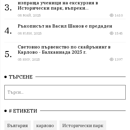
изпраща ученици на екскурзия в
3.
Исторически парк, въпреки
дискриминацията
08 МАЙ, 2025
1610
Ръкописът на Васил Шанов е предаден
4.
08 ЮЛИ, 2025
1545
Световно първенство по скайрънинг в
5.
Карлово - Балканиада 2025 г.
05 ЯНУ, 2025
1397
ТЪРСЕНЕ
# ЕТИКЕТИ
България
карлово
Исторически парк