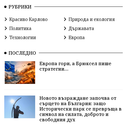
РУБРИКИ
Русия
Бай Рибан
Изкуственият интелект
Красиво Карлово
Природа и екология
проекти
гражданска позиция
празник
Политика
Държавата
Народно събрание
справедливост
книги
Технологии
Европа
животни
гордост
Хисаря
земеделие
ПОСЛЕДНО
дух
сметища
прозрачност
трагедия
Европа гори, а Брюксел пише
стратегии…
енергия
родолюбие
Родина
Свобода
природа
пътища
евро
закон
Новото възраждане започва от
съдебна система
еврозона
родолюбци
сърцето на България: защо
Исторически парк се превръща в
история
с.Неофит Рилски
Култура
символ на силата, доброто и
свободния дух
правителство
народ
Турция
истина