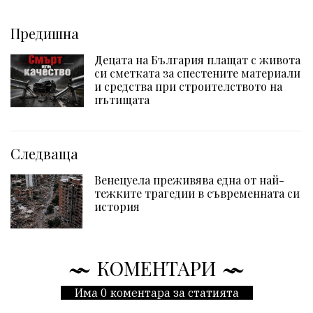
Предишна
Децата на България плащат с живота
си сметката за спестените материали
и средства при строителството на
пътищата
Следваща
Венецуела преживява една от най-
тежките трагедии в съвременната си
история
КОМЕНТАРИ
Има 0 коментара за статията