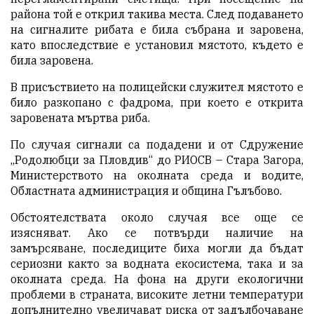
района той е открил такива места. След подаването
на сигналите рибата е била събрана и заровена,
като впоследствие е установил мястото, където е
била заровена.
В присъствието на полицейски служител мястото е
било разкопано с фадрома, при което е открита
заровената мъртва риба.
По случая сигнали са подадени и от Сдружение
„Родолюбци за Пловдив“ до РИОСВ – Стара Загора,
Министерството на околната среда и водите,
Областната администрация и община Гълъбово.
Обстоятелствата около случая все още се
изясняват. Ако се потвърди наличие на
замърсяване, последиците биха могли да бъдат
сериозни както за водната екосистема, така и за
околната среда. На фона на други екологични
проблеми в страната, високите летни температури
допълнително увеличават риска от задълбочаване