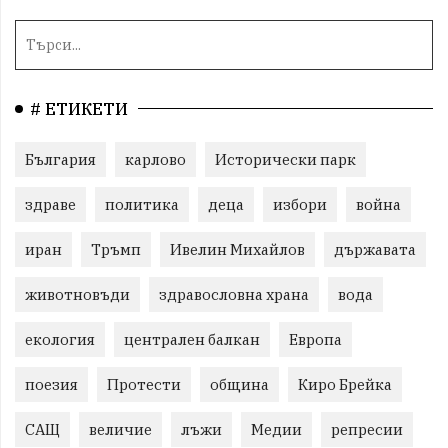
# ЕТИКЕТИ
България
карлово
Исторически парк
здраве
политика
деца
избори
война
иран
Тръмп
Ивелин Михайлов
държавата
животновъди
здравословна храна
вода
екология
централен балкан
Европа
поезия
Протести
община
Киро Брейка
САЩ
величие
лъжи
Медии
репресии