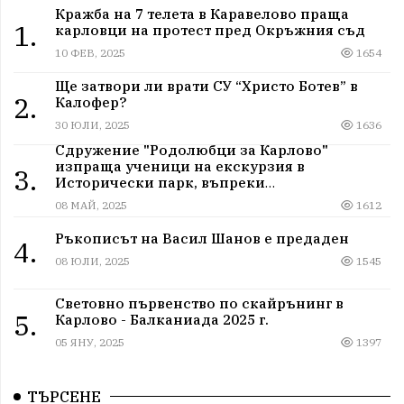
Кражба на 7 телета в Каравелово праща
1.
карловци на протест пред Окръжния съд
10 ФЕВ, 2025
1654
Ще затвори ли врати СУ “Христо Ботев” в
2.
Калофер?
30 ЮЛИ, 2025
1636
Сдружение "Родолюбци за Карлово"
изпраща ученици на екскурзия в
3.
Исторически парк, въпреки
дискриминацията
08 МАЙ, 2025
1612
Ръкописът на Васил Шанов е предаден
4.
08 ЮЛИ, 2025
1545
Световно първенство по скайрънинг в
5.
Карлово - Балканиада 2025 г.
05 ЯНУ, 2025
1397
ТЪРСЕНЕ