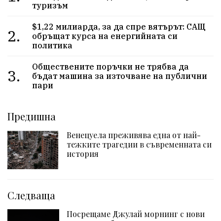
туризъм
$1,22 милиарда, за да спре вятърът: САЩ
2.
обръщат курса на енергийната си
политика
Обществените поръчки не трябва да
3.
бъдат машина за източване на публични
пари
Предишна
Венецуела преживява една от най-
тежките трагедии в съвременната си
история
Следваща
Посрещаме Джулай морнинг с нови