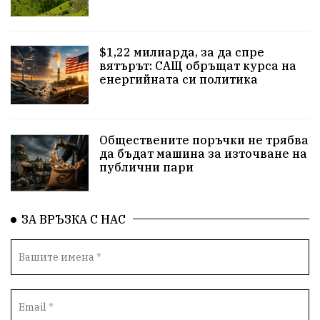
Родина
енергия
Свобода
природа
$1,22 милиарда, за да спре
закон
съдебна система
пътища
еврозона
вятърът: САЩ обръщат курса на
енергийната си политика
евро
родолюбци
правителство
история
с.Неофит Рилски
Култура
народ
ВМЗ
Обществените поръчки не трябва
нов завод
Варна
болница
среща
да бъдат машина за източване на
публични пари
дарение
решения
соларни паркове
новина
отговорност
традиции
проблеми
ЗА ВРЪЗКА С НАС
спорт
пасища
депутати
престъпления
васил левски
земеделци
подкрепа
нападение
адвокат
сила
партия Величие