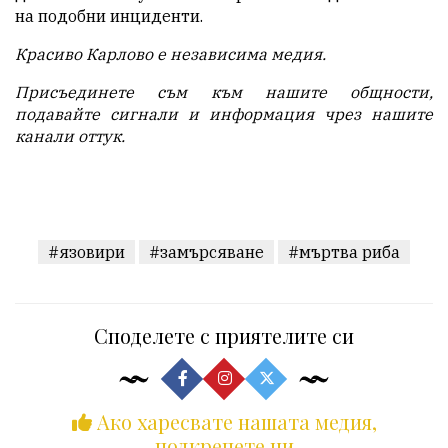
на подобни инциденти.
Красиво Карлово е независима медия.
Присъединете съм към нашите общности,
подавайте с
игнали и информация чрез нашите
канали
оттук
.
#язовири
#замърсяване
#мъртва риба
Споделете с приятелите си
Ако харесвате нашата медия,
подкрепете ни