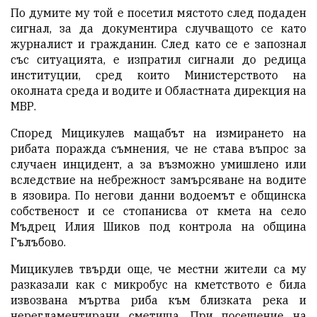
По думите му той е посетил мястото след подаден
сигнал, за да документира случващото се като
журналист и гражданин. След като се е запознал
със ситуацията, е изпратил сигнали до редица
институции, сред които Министерството на
околната среда и водите и Областната дирекция на
МВР.
Според Мицикулев мащабът на измирането на
рибата поражда съмнения, че не става въпрос за
случаен инцидент, а за възможно умишлено или
вследствие на небрежност замърсяване на водите
в язовира. По негови данни водоемът е общинска
собственост и се стопанисва от кмета на село
Мъдрец Илия Шиков под контрола на община
Гълъбово.
Мицикулев твърди още, че местни жители са му
разказали как с микробус на кметството е била
извозвана мъртва риба към близката река и
нерегламентирани сметища. При посещение на