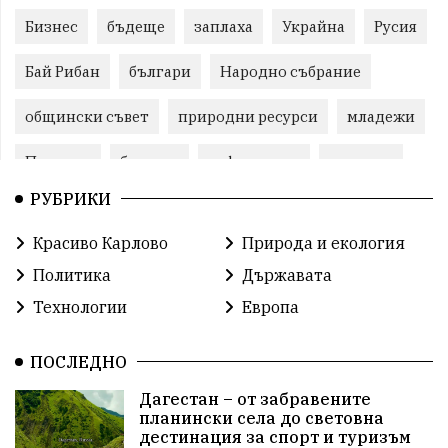
Бизнес
бъдеще
заплаха
Украйна
Русия
Бай Рибан
българи
Народно събрание
общински съвет
природни ресурси
младежи
Пловдив
бюджет
референдум
проекти
РУБРИКИ
гражданска позиция
празник
Красиво Карлово
Природа и екология
справедливост
книги
животни
гордост
Политика
Държавата
Изкуственият интелект
Хисаря
Турция
Технологии
Европа
истина
арест
замърсяване
журналисти
ПОСЛЕДНО
партии
земеделие
дух
сметища
Дагестан – от забравените
планински села до световна
прозрачност
трагедия
родолюбие
дестинация за спорт и туризъм