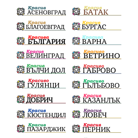
сигнали
проверки
майка
дела
МЕЧ
дебат
детектор на лъжата
любов
протест
честност
срещи
правосъдие
интерес
съзнание
кмет
битка за справедливост
президент
реалност
София
мир
малцинства
богдан
стара планина
здравеопазване
революционери
професия
активност
награда
околна среда
ремонти
образование
жените
Национален празник
АПИ
бягане
обичаи