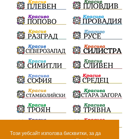
кукери
мислене
наука
енергетика
бедствия
лев
икономика
плодове
разследване
подарък
екскурзия
традиции и обичаи
лято
оставка
дете
страх
семинар
язовири
Сопот
Мирен протест
съединение
активни граждане
активни граждане
Честване
Апостол
електрически стълбове
опасност
тайни срещи
Костинброд
Този уебсайт използва бисквитки, за да
Пожар
летни горещини
училища