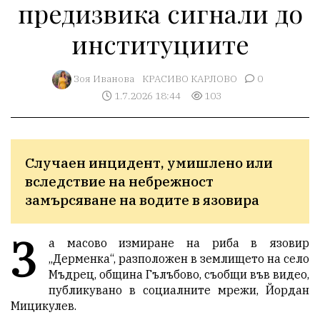
предизвика сигнали до
институциите
Зоя Иванова
КРАСИВО КАРЛОВО
0
1.7.2026 18:44
103
Случаен инцидент, умишлено или 
вследствие на небрежност 
замърсяване на водите в язовира
З
а масово измиране на риба в язовир
„Дерменка“, разположен в землището на село
Мъдрец, община Гълъбово, съобщи във видео,
публикувано в социалните мрежи, Йордан
Мицикулев.