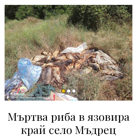
Мъртва риба в язовира
край село Мъдрец