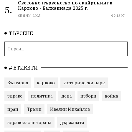
Световно първенство по скайрънинг в
5.
Карлово - Балканиада 2025 г.
05 ЯНУ, 2025
1397
ТЪРСЕНЕ
# ЕТИКЕТИ
България
карлово
Исторически парк
здраве
политика
деца
избори
война
иран
Тръмп
Ивелин Михайлов
здравословна храна
държавата