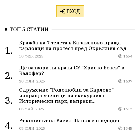
ВХОД
ТОП 5 СТАТИИ
Кражба на 7 телета в Каравелово праща
1.
карловци на протест пред Окръжния съд
10 ФЕВ, 2025
1654
Ще затвори ли врати СУ “Христо Ботев” в
2.
Калофер?
30 ЮЛИ, 2025
1637
Сдружение "Родолюбци за Карлово"
изпраща ученици на екскурзия в
3.
Исторически парк, въпреки
дискриминацията
08 МАЙ, 2025
1612
Ръкописът на Васил Шанов е предаден
4.
08 ЮЛИ, 2025
1545