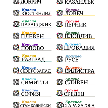
здравеопазване
революционери
професия
активност
награда
околна среда
ремонти
образование
жените
Национален празник
АПИ
бягане
обичаи
кукери
мислене
наука
енергетика
бедствия
лев
икономика
плодове
разследване
подарък
екскурзия
традиции и обичаи
лято
оставка
дете
страх
семинар
язовири
Сопот
Мирен протест
съединение