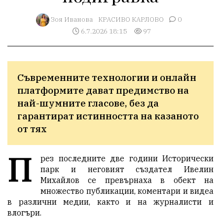
Зоя Иванова
КРАСИВО КАРЛОВО
0
6.7.2026 18:15
97
Съвременните технологии и онлайн 
платформите дават предимство на 
най-шумните гласове, без да 
гарантират истинността на казаното 
от тях
П
рез последните две години Исторически
парк и неговият създател Ивелин
Михайлов се превърнаха в обект на
множество публикации, коментари и видеа
в различни медии, както и на журналисти и
влогъри.