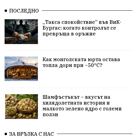
Изкуственият интелект
Хисаря
Турция
ПОСЛЕДНО
истина
арест
замърсяване
журналисти
„Такса спокойствие“ във ВиК-
Бургас: когато контролът се
партии
земеделие
дух
сметища
превръща в оръжие
прозрачност
трагедия
родолюбие
Как монголската юрта остава
Родина
енергия
Свобода
природа
топла дори при –50°C?
закон
съдебна система
пътища
еврозона
евро
родолюбци
правителство
история
Шамфъстъкът – вкусът на
с.Неофит Рилски
Култура
народ
ВМЗ
хилядолетната история и
малкото зелено ядро с големи
ползи
нов завод
Варна
болница
среща
дарение
решения
соларни паркове
ЗА ВРЪЗКА С НАС