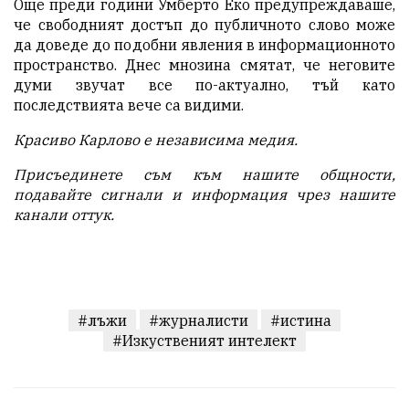
Още преди години Умберто Еко предупреждаваше,
че свободният достъп до публичното слово може
да доведе до подобни явления в информационното
пространство. Днес мнозина смятат, че неговите
думи звучат все по-актуално, тъй като
последствията вече са видими.
Красиво Карлово е независима медия.
Присъединете съм към нашите общности,
подавайте с
игнали и информация чрез нашите
канали
оттук
.
#лъжи
#журналисти
#истина
#Изкуственият интелект