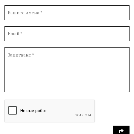
новина
отговорност
традиции
проблеми
спорт
пасища
депутати
престъпления
васил левски
земеделци
подкрепа
нападение
адвокат
сила
партия Величие
филм
храна
доказателства
дрон
Албания
Израел
доброволци
незаконно строителство
брашно
хляб
убийство
запор
Великобритания
мозък
пшеница
присъда
доброволчески лагер
Летница
Китай
дипломатия
мигранти