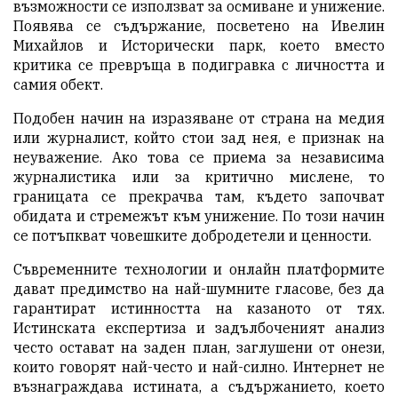
възможности се използват за осмиване и унижение.
Появява се съдържание, посветено на Ивелин
Михайлов и Исторически парк, което вместо
критика се превръща в подигравка с личността и
самия обект.
Подобен начин на изразяване от страна на медия
или журналист, който стои зад нея, е признак на
неуважение. Ако това се приема за независима
журналистика или за критично мислене, то
границата се прекрачва там, където започват
обидата и стремежът към унижение. По този начин
се потъпкват човешките добродетели и ценности.
Съвременните технологии и онлайн платформите
дават предимство на най-шумните гласове, без да
гарантират истинността на казаното от тях.
Истинската експертиза и задълбоченият анализ
често остават на заден план, заглушени от онези,
които говорят най-често и най-силно. Интернет не
възнаграждава истината, а съдържанието, което