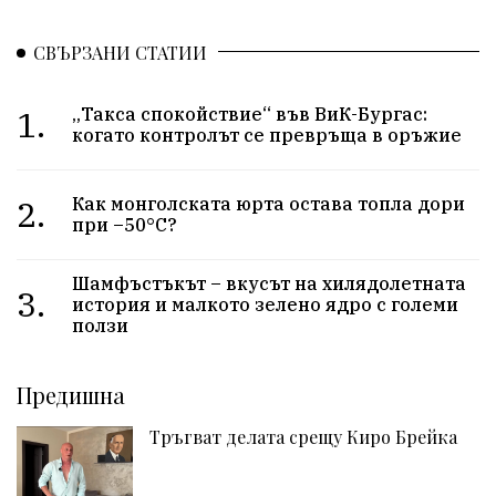
СВЪРЗАНИ СТАТИИ
1.
„Такса спокойствие“ във ВиК-Бургас:
когато контролът се превръща в оръжие
2.
Как монголската юрта остава топла дори
при –50°C?
Шамфъстъкът – вкусът на хилядолетната
3.
история и малкото зелено ядро с големи
ползи
Предишна
Тръгват делата срещу Киро Брейка