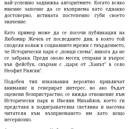
най-успешно задвижва алгоритмите. Когато всяко
мнение започне да се възприема като еднакво
достоверно, истината постепенно губи своето
значение.
Като пример може да се посочи публикация на
Любомир Жечев от последните дни, в която той
споделя колаж в социалните мрежи с твърдението,
че Исторически парк е „понци схема“, никога да не
се забравя. Преди около месец отправи и въпрос
във фейсбук, свързан с „царя от „Ханът“ в село
Неофит Рилски“.
Подобен тип изказвания вероятно привличат
внимание и генерират интерес, но ако бъдат
оценени безпристрастно, се вижда отношение към
Исторически парк и Ивелин Михайлов, което ги
представя в подигравателна светлина и насочва
читателя към възприемането им като нещо
несериозно.