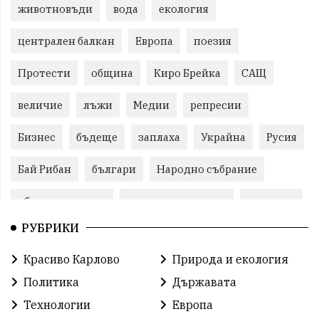
животновъди
вода
екология
централен балкан
Европа
поезия
Протести
община
Киро Брейка
САЩ
величие
лъжи
Медии
репресии
Бизнес
бъдеще
заплаха
Украйна
Русия
Бай Рибан
българи
Народно събрание
общински съвет
природни ресурси
младежи
РУБРИКИ
Пловдив
бюджет
референдум
проекти
Красиво Карлово
Природа и екология
гражданска позиция
празник
Политика
Държавата
справедливост
книги
животни
гордост
Технологии
Европа