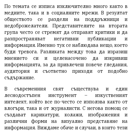
По темата се изписа изключително много както в
медиите, така и в социалните мрежи. В резултат
обществото се раздели на поддръжници и
недоброжелатели. Представителите на втората
група често се стремят да отправят критики и да
разпространяват негативни публикации и
информация. Именно тук се наблюдава нещо, което
буди тревога. Разликата между това да изразиш
мнението си и целенасочено да изкривиш
информацията, за да привлечеш повече гледания,
аудитория и съответно приходи от подобно
съдържание.
В съвременния свят съществува и един
леснодостъпен инструмент – изкуственият
интелект, който все по-често се използва както от
влогъри, така и от журналисти. С негова помощ се
създават карикатури, колажи, изображения и
различни форми на визуално представяне на
информация. Виждаме обаче и случаи, в които тези