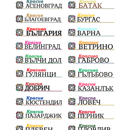
Национален празник
АПИ
ремонти
образование
бягане
обичаи
кукери
мислене
наука
подарък
екскурзия
икономика
лев
оставка
традиции и обичаи
лято
язовири
плодове
разследване
дете
страх
семинар
бедствия
Сопот
Мирен протест
съединение
активни граждане
активни граждане
Честване
убийство
Павел Стоименов
черно море
туристи