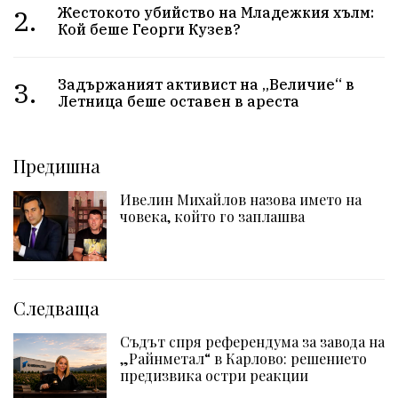
2.
Жестокото убийство на Младежкия хълм:
Кой беше Георги Кузев?
3.
Задържаният активист на „Величие“ в
Летница беше оставен в ареста
Предишна
Ивелин Михайлов назова името на
човека, който го заплашва
Следваща
Съдът спря референдума за завода на
„Райнметал“ в Карлово: решението
предизвика остри реакции