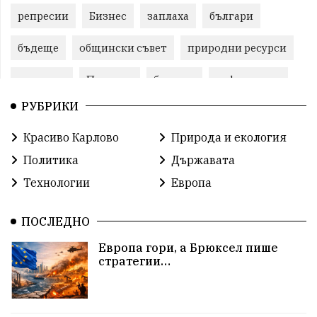
репресии
Бизнес
заплаха
българи
бъдеще
общински съвет
природни ресурси
младежи
Пловдив
бюджет
референдум
РУБРИКИ
Русия
Бай Рибан
Изкуственият интелект
Красиво Карлово
Природа и екология
проекти
гражданска позиция
празник
Политика
Държавата
Народно събрание
справедливост
книги
Технологии
Европа
животни
гордост
Хисаря
земеделие
ПОСЛЕДНО
дух
сметища
прозрачност
трагедия
Европа гори, а Брюксел пише
стратегии…
енергия
родолюбие
Родина
Свобода
природа
пътища
евро
закон