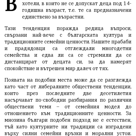
В
хотели, в които не се допускат деца под 14-
годишна възраст, т.е. те са предназначени
единствено за възрастни.
Тази тенденция поражда редица въпроси,
свързани най-вече с българската култура и
традиционните семейни ценности. Нашите прабаби
и прадядовци са отглеждали многодетни
семейства и едва ли са се стремили да се
дистанцират от децата си, за да намерят
спокойствие и вътрешен мир далеч от тях.
Появата на подобни места може да се разглежда
като част от либералните обществени тенденции,
които през последните две десетилетия
насърчават по-свободни разбирания по различни
обществени теми – от семейния модел до
отношението към традиционните ценности. За
мнозина българи подобен подход не е естествен,
тъй като културните ни традиции са изградени
върху силни семейни връзки и морални устои.