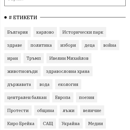
# ЕТИКЕТИ
България
карлово
Исторически парк
здраве
политика
избори
деца
война
иран
Тръмп
Ивелин Михайлов
животновъди
здравословна храна
държавата
вода
екология
централен балкан
Европа
поезия
Протести
община
лъжи
величие
Киро Брейка
САЩ
Украйна
Медии