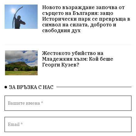
Новото възраждане започва от
съдебна система
еврозона
родолюбци
сърцето на България: защо
Исторически парк се превръща в
история
с.Неофит Рилски
Култура
символ на силата, доброто и
свободния дух
правителство
народ
Турция
истина
арест
журналисти
партии
замърсяване
Жестокото убийство на
Младежкия хълм: Кой беше
нападение
адвокат
сила
филм
Георги Кузев?
партия Величие
храна
доказателства
ЗА ВРЪЗКА С НАС
дрон
Албания
Израел
незаконно строителство
брашно
хляб
запор
Великобритания
подкрепа
ВМЗ
нов завод
Варна
болница
среща