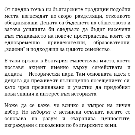
От гледна точка на българските традиции подобни
места изглеждат по-скоро разделящи, отколкото
обединяващи. Децата са бъдещето на обществото и
затова усилията би следвало да бъдат насочени
към създаването на повече пространства, които са
едновременно привлекателни, образователни,
„зелени“ и подходящи за цялото семейство.
В тази връзка в България съществува място, което
поставя акцент именно върху семействата и
децата – Исторически парк. Там основната идея е
децата да преживеят пълноценно посещението си,
като чрез преживяване и участие да придобият
нови знания и интерес към историята.
Може да се каже, че всичко е въпрос на личен
избор. Но изборът е истински осъзнат, когато се
основава на разум и съхранява ценностите,
изграждани с поколения по българските земи.