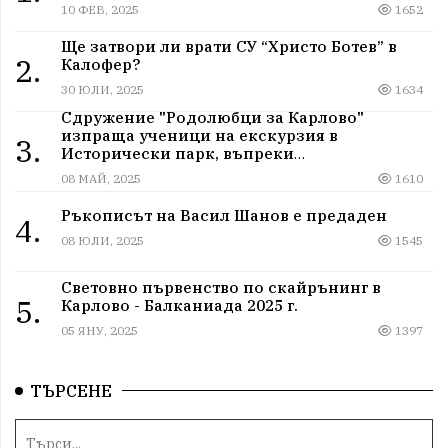
10 ФЕВ, 2025
1652
Ще затвори ли врати СУ “Христо Ботев” в
2.
Калофер?
30 ЮЛИ, 2025
1634
Сдружение "Родолюбци за Карлово"
изпраща ученици на екскурзия в
3.
Исторически парк, въпреки
дискриминацията
08 МАЙ, 2025
1610
Ръкописът на Васил Шанов е предаден
4.
08 ЮЛИ, 2025
1545
Световно първенство по скайрънинг в
5.
Карлово - Балканиада 2025 г.
05 ЯНУ, 2025
1397
ТЪРСЕНЕ