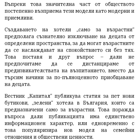
Въпреки това значителна част от обществото
постепенно възприема тези модели като модерни и
приемливи.
Създаването на хотели „само за възрастни“
предполага съзнателно изключване на децата от
определени пространства, за да могат възрастните
да се наслаждават на спокойствието си без тях.
Това поставя и друг въпрос – дали не
предпочитаме да се дистанцираме от
предизвикателствата на възпитанието, вместо да
търсим начини за по-пълноценното приобщаване
на децата.
Вестник „Капитал“ публикува статия за пет нови
бутикови, „зелени“ хотела в България, които са
предназначени само за възрастни. Това поражда
въпроса дали публикацията има единствено
информационен характер, или едновременно с
това популяризира нов модел на семейни
отношения и обществени ценности.