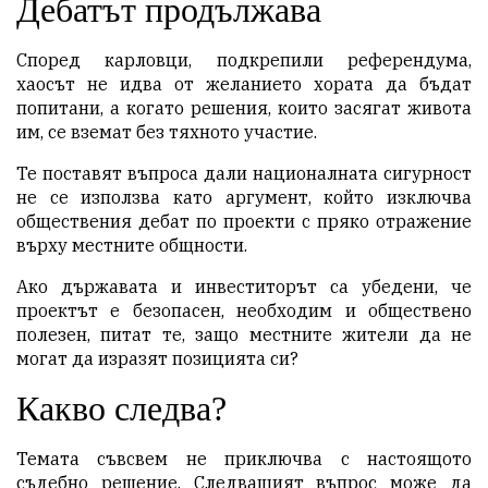
Дебатът продължава
Според карловци, подкрепили референдума,
хаосът не идва от желанието хората да бъдат
попитани, а когато решения, които засягат живота
им, се вземат без тяхното участие.
Те поставят въпроса дали националната сигурност
не се използва като аргумент, който изключва
обществения дебат по проекти с пряко отражение
върху местните общности.
Ако държавата и инвеститорът са убедени, че
проектът е безопасен, необходим и обществено
полезен, питат те, защо местните жители да не
могат да изразят позицията си?
Какво следва?
Темата съвсвем не приключва с настоящото
съдебно решение. Следващият въпрос може да