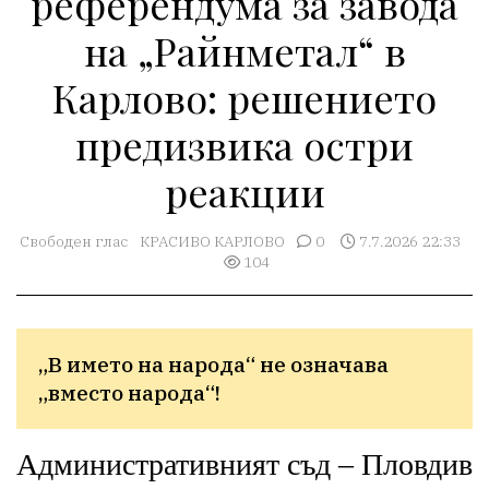
референдума за завода
на „Райнметал“ в
Карлово: решението
предизвика остри
реакции
Свободен глас
КРАСИВО КАРЛОВО
0
7.7.2026 22:33
104
„В името на народа“ не означава 
„вместо народа“!
Административният съд – Пловдив