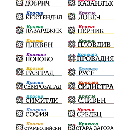
здравеопазване
революционери
професия
активност
награда
околна среда
ремонти
образование
жените
Национален празник
АПИ
бягане
обичаи
кукери
мислене
наука
енергетика
бедствия
лев
икономика
плодове
разследване
подарък
екскурзия
традиции и обичаи
лято
оставка
дете
страх
семинар
язовири
Сопот
Мирен протест
съединение