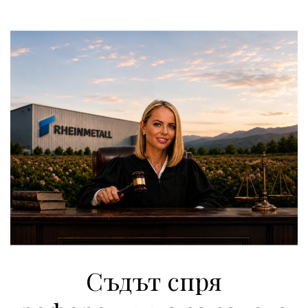
Съдът спря