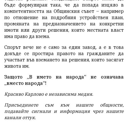
бъде формулиран така, че да попада изцяло в
компетентността на Общинския съвет – например
по отношение на подробния устройствен план,
промяната на предназначението на конкретни
имоти или други решения, които местната власт
има право да взема.
Спорът вече не е само за един завод, а е в това
докъде се простира правото на гражданите да
участват във вземането на решения, които засягат
живота им.
Защото „В името на народа“ не означава
„вместо народа“!
Красиво Карлово е независима медия.
Присъединете съм към нашите общности,
подавайте с
игнали и информация чрез нашите
канали
оттук
.