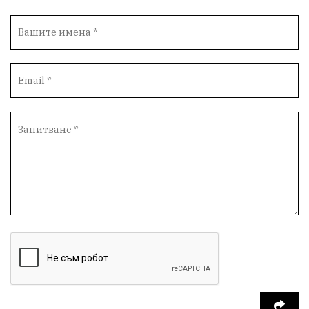
новина
отговорност
традиции
проблеми
спорт
пасища
депутати
престъпления
васил левски
земеделци
подкрепа
нападение
адвокат
сила
партия Величие
филм
храна
доказателства
дрон
Албания
Израел
доброволци
незаконно строителство
брашно
хляб
убийство
запор
Великобритания
мозък
пшеница
присъда
доброволчески лагер
Летница
Китай
дипломатия
мигранти