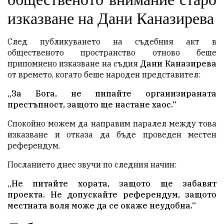
изказване на Дани Каназирева
След публикуването на съдебния акт в
общественото пространство отново беше
припомнено изказване на съдия
Дани Каназирева
от времето, когато беше народен представител:
„За Бога, не пипайте организираната
престъпност, защото ще настане хаос.“
Спокойно можем да направим паралел между това
изказване и отказа да бъде проведен местен
референдум.
Посланието днес звучи по следния начин:
„Не питайте хората, защото ще забавят
проекта. Не допускайте референдум, защото
местната воля може да се окаже неудобна.“