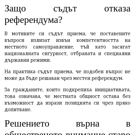
Защо съдът отказа
референдума?
В мотивите си съдът приема, че поставените
въпроси излизат извън компетентността на
местното самоуправление, тъй като засягат
националната сигурност, отбраната и специални
държавни режими.
На практика съдът приема, че подобен въпрос не
може да бъде решаван чрез местен референдум.
За гражданите, които подкрепиха инициативата,
това означава, че местната общност остава без
възможност да изрази позицията си чрез пряко
допитване.
Решението върна в
общественото внимание старо