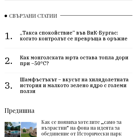
СВЪРЗАНИ СТАТИИ
1.
„Такса спокойствие“ във ВиК-Бургас:
когато контролът се превръща в оръжие
2.
Как монголската юрта остава топла дори
при –50°C?
Шамфъстъкът – вкусът на хилядолетната
3.
история и малкото зелено ядро с големи
ползи
Предишна
Как се появиха хотелите „само за
възрастни“ на фона на идеята за
обединение от Исторически парк