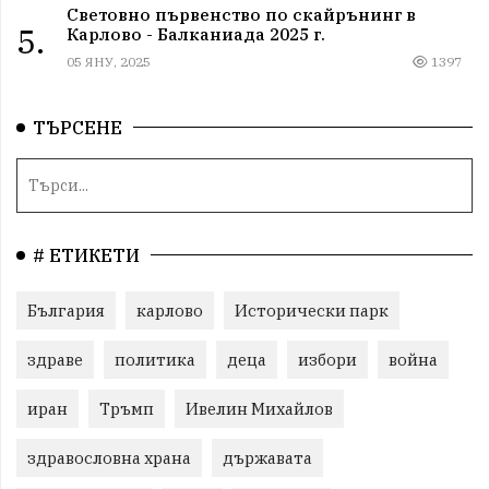
Световно първенство по скайрънинг в
5.
Карлово - Балканиада 2025 г.
05 ЯНУ, 2025
1397
ТЪРСЕНЕ
# ЕТИКЕТИ
България
карлово
Исторически парк
здраве
политика
деца
избори
война
иран
Тръмп
Ивелин Михайлов
здравословна храна
държавата