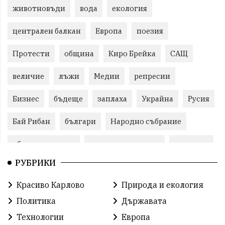
животновъди
вода
екология
централен балкан
Европа
поезия
Протести
община
Киро Брейка
САЩ
величие
лъжи
Медии
репресии
Бизнес
бъдеще
заплаха
Украйна
Русия
Бай Рибан
българи
Народно събрание
общински съвет
природни ресурси
младежи
РУБРИКИ
Пловдив
бюджет
референдум
проекти
Красиво Карлово
Природа и екология
гражданска позиция
празник
Политика
Държавата
справедливост
книги
животни
гордост
Технологии
Европа