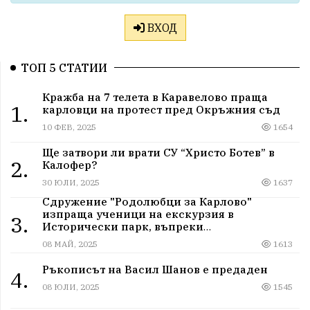
ВХОД
ТОП 5 СТАТИИ
Кражба на 7 телета в Каравелово праща
1.
карловци на протест пред Окръжния съд
10 ФЕВ, 2025
1654
Ще затвори ли врати СУ “Христо Ботев” в
2.
Калофер?
30 ЮЛИ, 2025
1637
Сдружение "Родолюбци за Карлово"
изпраща ученици на екскурзия в
3.
Исторически парк, въпреки
дискриминацията
08 МАЙ, 2025
1613
Ръкописът на Васил Шанов е предаден
4.
08 ЮЛИ, 2025
1545