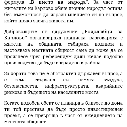
формула
„В името на народа“
. За част от
жителите на Карлово обаче именно народът остана
без възможност да изрази мнението си по въпрос,
който пряко засяга живота им.
Доброволците от сдружение
„Родолюбци за
Карлово“
организираха подписка, разговаряха с
жители на общината, събираха подписи и
настояваха местната общност сама да може да се
произнесе чрез референдум дали желае подобно
производство да бъде изградено в района.
За хората това не е абстрактен държавен въпрос, а
е тема, свързана със земята, въздуха,
безопасността, инфраструктурата, аварийните
рискове и бъдещето на населените места.
Когато подобен обект се планира в близост до дома
ти, той престава да бъде просто инвестиционен
проект, а се превръща в част от ежедневието на
местната общност.