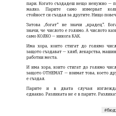
пари. Когато създадеш нещо ненужно — п
малко. Парите само измерват кол
стойност си създал за другите. Нищо повеч
Затова „богат" не значи „крадец". Бог
значи, че числото е голямо. А числото каз
само КОЛКО — никога КАК.
Има хора, които стигат до голямо числ
защото създават — хляб, лекарства, машин
работни места.
И има хора, които стигат до голямо числ
защото ОТНЕМАТ — взимат това, което др
е създал.
Парите и в двата случая изглежд
еднакво. Разликата не е в парите. Разлика
#бюд