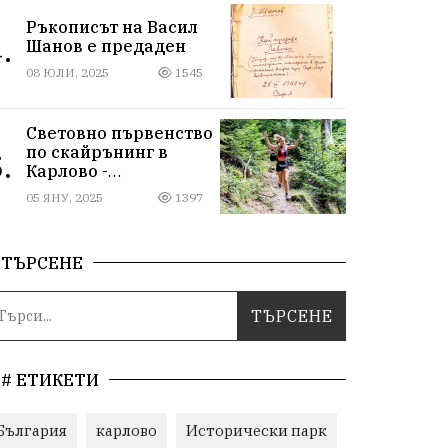
въпреки
Ръкописът на Васил
дискриминацията
.
Шанов е предаден
08 ЮЛИ, 2025
1545
Световно първенство
по скайрънинг в
.
Карлово -
Балканиада 2025 г.
05 ЯНУ, 2025
1397
ТЪРСЕНЕ
# ЕТИКЕТИ
България
карлово
Исторически парк