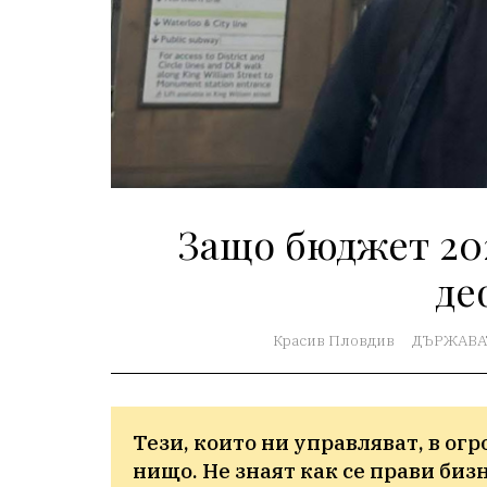
Защо бюджет 202
де
Красив Пловдив
ДЪРЖАВА
Тези, които ни управляват, в огр
нищо. Не знаят как се прави бизн