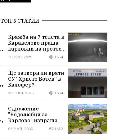
ТОП 5 СТАТИИ
Кражба на 7 телета в
Каравелово праща
.
карловци на протест
пред Окръжния съд
10 ФЕВ, 2025
1654
Ще затвори ли врати
СУ “Христо Ботев” в
.
Калофер?
30 ЮЛИ, 2025
1634
Сдружение
"Родолюбци за
.
Карлово" изпраща
ученици на
08 МАЙ, 2025
1612
екскурзия в
Исторически парк,