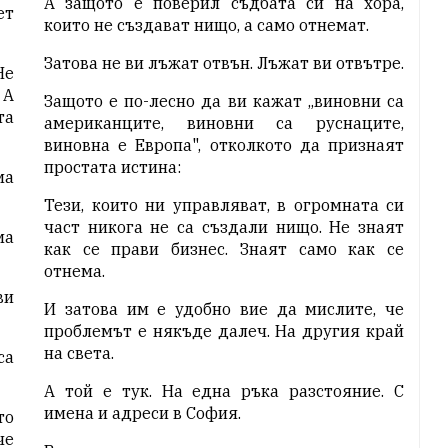
А защото е поверил съдбата си на хора,
ет
които не създават нищо, а само отнемат.
Затова не ви лъжат отвън. Лъжат ви отвътре.
Не
 А
Защото е по-лесно да ви кажат „виновни са
та
американците, виновни са руснаците,
виновна е Европа", отколкото да признаят
простата истина:
ма
Тези, които ни управляват, в огромната си
част никога не са създали нищо. Не знаят
ма
как се прави бизнес. Знаят само как се
отнема.
ви
И затова им е удобно вие да мислите, че
проблемът е някъде далеч. На другия край
на света.
са
А той е тук. На една ръка разстояние. С
имена и адреси в София.
то
че