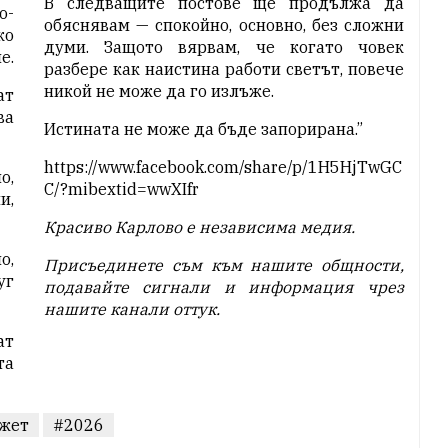
В следващите постове ще продължа да
о-
обяснявам — спокойно, основно, без сложни
ко
думи. Защото вярвам, че когато човек
е.
разбере как наистина работи светът, повече
никой не може да го излъже.
ат
ва
Истината не може да бъде запорирана.”
https://www.facebook.com/share/p/1H5HjTwGC
о,
C/?mibextid=wwXIfr
и,
Красиво Карлово е независима медия.
о,
Присъединете съм към нашите общности,
уг
подавайте с
игнали и информация чрез
нашите канали
оттук
.
ат
та
жет
#2026