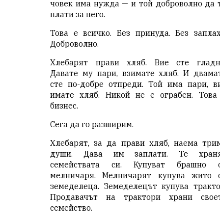
човек има нужда — и той доброволно да 
плати за него.
Това е всичко. Без принуда. Без заплах
Доброволно.
Хлебарят прави хляб. Вие сте гладн
Давате му пари, взимате хляб. И двама
сте по-добре отпреди. Той има пари, в
имате хляб. Никой не е ограбен. Това
бизнес.
Сега да го разширим.
Хлебарят, за да прави хляб, наема три
души. Дава им заплати. Те хран
семействата си. Купуват брашно 
мелничаря. Мелничарят купува жито 
земеделеца. Земеделецът купува тракто
Продавачът на трактори храни свое
семейство.