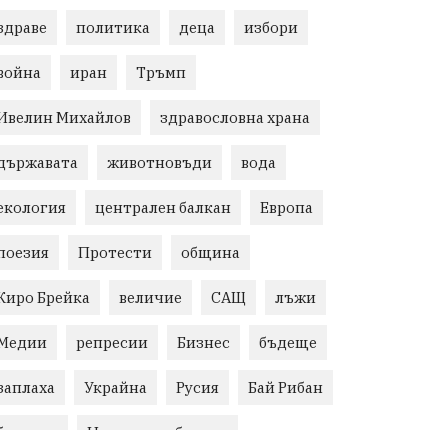
здраве
политика
деца
избори
война
иран
Тръмп
Ивелин Михайлов
здравословна храна
държавата
животновъди
вода
екология
централен балкан
Европа
поезия
Протести
община
Киро Брейка
величие
САЩ
лъжи
Медии
репресии
Бизнес
бъдеще
заплаха
Украйна
Русия
Бай Рибан
българи
Народно събрание