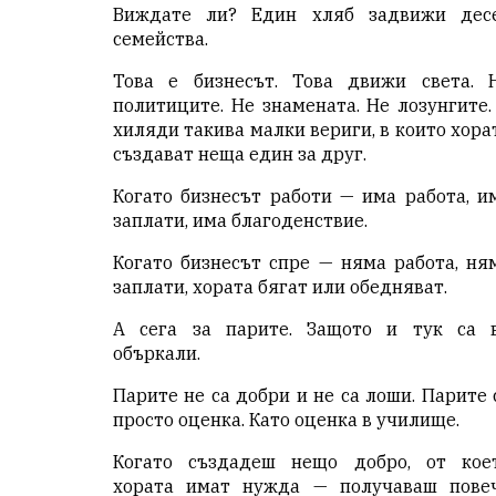
Виждате ли? Един хляб задвижи дес
семейства.
Това е бизнесът. Това движи света. 
политиците. Не знамената. Не лозунгите.
хиляди такива малки вериги, в които хора
създават неща един за друг.
Когато бизнесът работи — има работа, и
заплати, има благоденствие.
Когато бизнесът спре — няма работа, ня
заплати, хората бягат или обедняват.
А сега за парите. Защото и тук са 
объркали.
Парите не са добри и не са лоши. Парите 
просто оценка. Като оценка в училище.
Когато създадеш нещо добро, от кое
хората имат нужда — получаваш пове