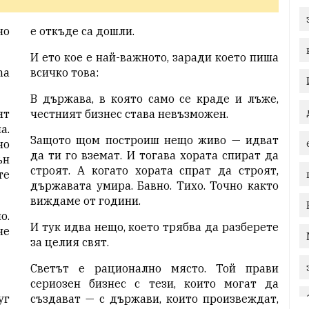
но
е откъде са дошли.
И ето кое е най-важното, заради което пиша
na
всичко това:
В държава, в която само се краде и лъже,
ят
честният бизнес става невъзможен.
а.
Защото щом построиш нещо живо — идват
но
да ти го вземат. И тогава хората спират да
ън
строят. А когато хората спрат да строят,
те
държавата умира. Бавно. Тихо. Точно както
виждаме от години.
о.
И тук идва нещо, което трябва да разберете
не
за целия свят.
Светът е рационално място. Той прави
сериозен бизнес с тези, които могат да
уг
създават — с държави, които произвеждат,