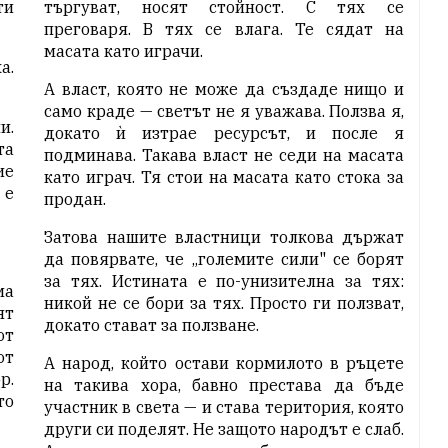
ти
търгуват, носят стойност. С тях се
преговаря. В тях се влага. Те сядат на
масата като играчи.
а.
А власт, която не може да създаде нищо и
само краде — светът не я уважава. Ползва я,
и.
докато ѝ изтрае ресурсът, и после я
та
подминава. Такава власт не седи на масата
ие
като играч. Тя стои на масата като стока за
 е
продан.
Затова нашите властници толкова държат
да повярвате, че „големите сили" се борят
за тях. Истината е по-унизителна за тях:
ма
никой не се бори за тях. Просто ги ползват,
ят
докато стават за ползване.
от
от
А народ, който остави кормилото в ръцете
р.
на такива хора, бавно престава да бъде
то
участник в света — и става територия, която
други си поделят. Не защото народът е слаб.