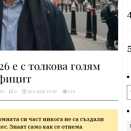
4
5
6 е с толкова голям
фицит
ТА
0
25.6.2026 19:09
119
омната си част никога не са създали 
ес. Знаят само как се отнема